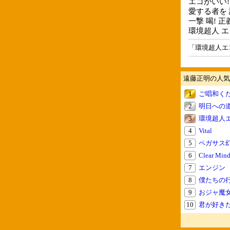
エコがいい!
愛する者を
一撃 喝! 正
環境超人 エ
「環境超人エ
遠藤正明の人気
1
ご唱和く
2
明日への道 ～
3
環境超人
4
Vital
5
ペガサス
6
Clear Min
7
エンジン
8
僕たちの
9
おジャ魔女
10
君が好き