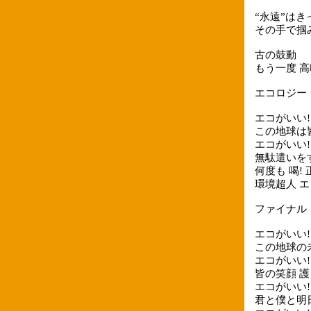
“永遠”はき
その手で掴
古の鼓動
もう一度 高
エコロジー
エコがいい!
この地球は
エコがいい!
無駄遣いを
何度も 喝!
環境超人 エコガ
ファイナル
エコがいい!
この地球の
エコがいい!
皆の笑顔 
エコがいい!
君と僕と明