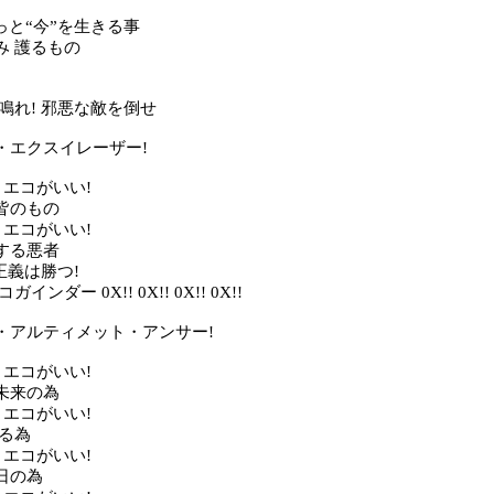
っと“今”を生きる事
み 護るもの
鳴れ! 邪悪な敵を倒せ
・エクスイレーザー!
 エコがいい!
皆のもの
 エコがいい!
する悪者
 正義は勝つ!
インダー 0X!! 0X!! 0X!! 0X!!
・アルティメット・アンサー!
 エコがいい!
未来の為
 エコがいい!
護る為
 エコがいい!
日の為