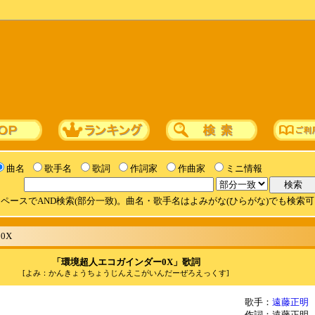
曲名
歌手名
歌詞
作詞家
作曲家
ミニ情報
ペースでAND検索(部分一致)。曲名・歌手名はよみがな(ひらがな)でも検索
0X
「環境超人エコガインダー0X」歌詞
[よみ：かんきょうちょうじんえこがいんだーぜろえっくす]
歌手：
遠藤正明
作詞：遠藤正明