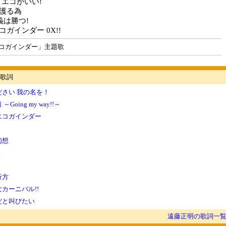
 エコがいい!
 護る為
義は勝つ!
コガインダー 0X!!
コガインダー」主題歌
歌詞
ださい 我の名を！
Going my way!!～
エコガインダー
幻想
d
行方
カーニバル!!
だと叫びたい
遠藤正明の歌詞一