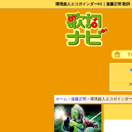
環境超人エコガインダー0X｜遠藤正明 歌詞
ス
ホーム
>
遠藤正明
> 環境超人エコガインダー