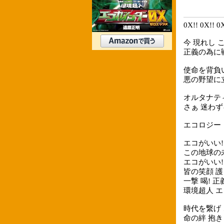
0X!! 0X!! 0X
今 現れし
正義の為に
使命を背負
悪の野望に
オルタナテ
さぁ 迷わず
エコロジー
エコがいい!
この地球の
エコがいい!
皆の笑顔 
一撃 喝! 正
環境超人 エコガ
時代を繋げ
命の絆 抱き