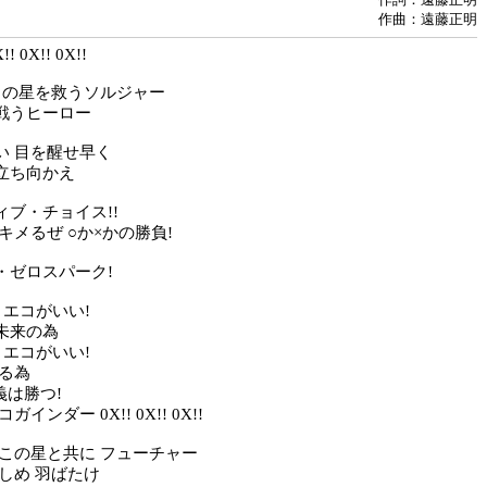
作曲：遠藤正明
!! 0X!! 0X!!
 この星を救うソルジャー
戦うヒーロー
い 目を醒せ早く
立ち向かえ
ィブ・チョイス!!
キメるぜ ○か×かの勝負!
・ゼロスパーク!
 エコがいい!
未来の為
 エコがいい!
護る為
義は勝つ!
インダー 0X!! 0X!! 0X!!
 この星と共に フューチャー
しめ 羽ばたけ