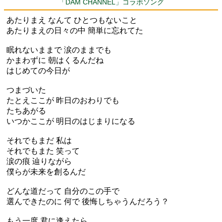
「DAM CHANNEL」コラボソング
あたりまえ なんて ひとつもないこと
あたりまえの日々の中 簡単に忘れてた
眠れないままで 涙のままでも
かまわずに 朝はくるんだね
はじめての今日が
つまづいた
たとえここが 昨日のおわりでも
たちあがる
いつかここが 明日のはじまりになる
それでもまだ 私は
それでもまた 笑って
涙の痕 辿りながら
僕らが未来を創るんだ
どんな道だって 自分のこの手で
選んできたのに 何で 後悔しちゃうんだろう？
もう一度 君に逢えたら