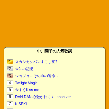
中川翔子の人気歌詞
1
スカシカシパンすこし変?
2
未知の記憶
3
ジョジョ～その血の運命～
4
Twilight Magic
5
今すぐKiss me
6
DAN DAN 心魅かれてく -short ver.-
7
KISEKI