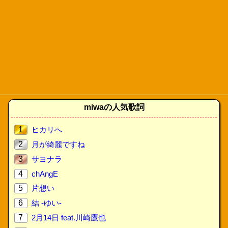
miwaの人気歌詞
1
ヒカリへ
2
月が綺麗ですね
3
サヨナラ
4
chAngE
5
片想い
6
結 -ゆい-
7
2月14日 feat.川崎鷹也