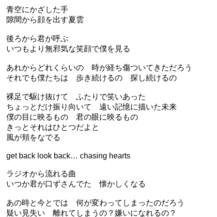
青空にかざした手
隙間から顔を出す夏雲
後ろから君が呼ぶ
いつもより無邪気な笑顔で僕を見る
あれからどれくらいの 時が経ち傷ついてきただろう
それでも僕たちは 歩き続けるの 探し続けるの
裸足で駆け抜けて ふたりで笑いあった
ちょっとだけ振り向いて 遠い記憶に描いた未来
僕の目に映るもの 君の眼に映るもの
きっとそれはひとつだよと
風が頬をなでる
get back look back… chasing hearts
ラジオから流れる曲
いつか君が口ずさんでた 懐かしくなる
あの時と今とでは 何が変わってしまったのだろう
疑い見失い 離れてしまうの？嫌いになれるの？