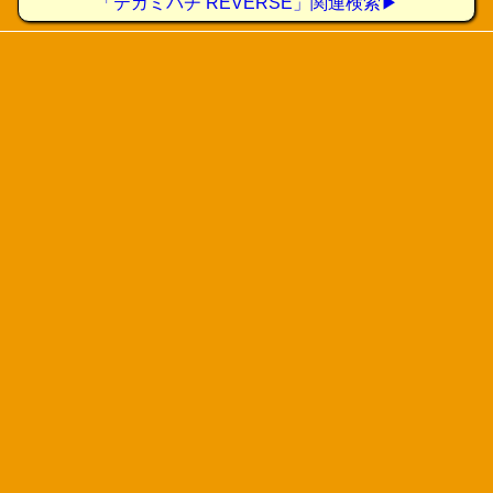
「テガミバチ REVERSE」関連検索▶