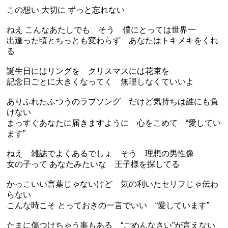
この想い 大切に ずっと忘れない
ねえ こんなあたしでも そう 僕にとっては世界一
出逢った頃とちっとも変わらず あなたはトキメキをくれ
る
誕生日にはリングを クリスマスには花束を
記念日ごとに大きくなってく 無理しなくていいよ
ありふれたふつうのラブソング だけど気持ちは誰にも負
けない
まっすぐあなたに届きますように 心をこめて “愛してい
ます”
ねえ 雑誌でよくあるでしょ そう 理想の男性像
女の子って あなたみたいな 王子様を探してる
かっこいい言葉じゃないけど 気の利いたセリフじゃ伝わ
らない
こんな時こそ とっておきの一言でいい “愛しています”
たまに傷つけちゃう事もある “ごめんなさい”が言えない