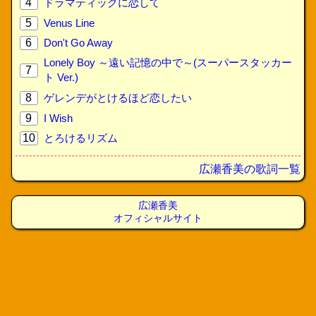
4
ドラマティックに恋して
5
Venus Line
6
Don't Go Away
Lonely Boy ～遠い記憶の中で～(スーパースタッカー
7
ト Ver.)
8
ゲレンデがとけるほど恋したい
9
I Wish
10
とろけるリズム
広瀬香美の歌詞一覧
広瀬香美
オフィシャルサイト