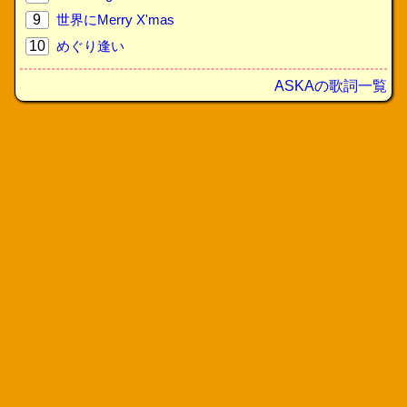
9
世界にMerry X'mas
10
めぐり逢い
ASKAの歌詞一覧