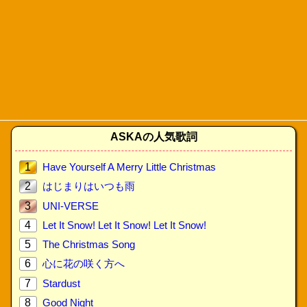
ASKAの人気歌詞
1
Have Yourself A Merry Little Christmas
2
はじまりはいつも雨
3
UNI-VERSE
4
Let It Snow! Let It Snow! Let It Snow!
5
The Christmas Song
6
心に花の咲く方へ
7
Stardust
8
Good Night