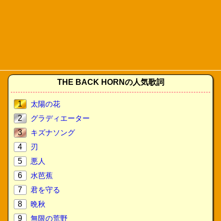
THE BACK HORNの人気歌詞
1
太陽の花
2
グラディエーター
3
キズナソング
4
刃
5
悪人
6
水芭蕉
7
君を守る
8
晩秋
9
無限の荒野