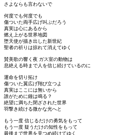
さよならも言わないで
何度でも何度でも
傷ついた両手広げ叫ぶだろう
真実は心にあるから
燃え上がる世界地図
堕天使が描き出した新世紀
聖者の祈りは掠れて消えてゆく
賛美歌の響く夜 ガス室の動物は
息絶える時まで人を信じ続けているのに
運命を切り拓け
傷ついた翼広げ翔び立つよ
真実はここには無いから
誰がために鐘は鳴る？
絶望に満ちた閉ざされた世界
羽撃き続ける微かな光へと
もう一度 信じるだけの勇気をもって
もう一度 疑うだけの知性をもって
最後まで世界を見つめ続けてゆく