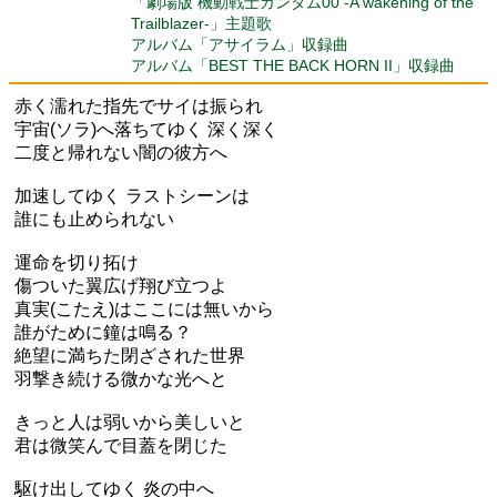
「劇場版 機動戦士ガンダム00 -A wakening of the
Trailblazer-」主題歌
アルバム「アサイラム」収録曲
アルバム「BEST THE BACK HORN II」収録曲
赤く濡れた指先でサイは振られ
宇宙(ソラ)へ落ちてゆく 深く深く
二度と帰れない闇の彼方へ
加速してゆく ラストシーンは
誰にも止められない
運命を切り拓け
傷ついた翼広げ翔び立つよ
真実(こたえ)はここには無いから
誰がために鐘は鳴る？
絶望に満ちた閉ざされた世界
羽撃き続ける微かな光へと
きっと人は弱いから美しいと
君は微笑んで目蓋を閉じた
駆け出してゆく 炎の中へ