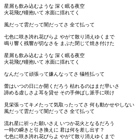
星屑も飲み込むような 深く眠る夜空
火花飛び瞳抱いて 水面に揺れてく
風だって雲だって闇だってさ 全て払って
七色に咲き誇れ花びらよ やがて散り消えゆくまで
鳴り響く残響が切なさを まぶた閉じて焼き付けた
星屑も飲み込むような 深く眠る夜空
火花飛び瞳抱いて 水面に揺れてく
なんだって頑張って嫌んなってさ 犠牲払って
蕾はいつの日にか開くだろう 枯れるのはまだ早いさ
諦める虚しさよ耳を貸せ その手伸ばし派手に咲け
見栄張ってキメたって気取ったってさ 何も動かせやしない
風だって雲だって闇だってさ 全て払って
流れ星に祈った願いさえ いつか花火となるだろう
一時の瞬きと引き換えに 君は何を差し出す？
七色に咲き誇れ花びらよ やがて散り消えゆくまで