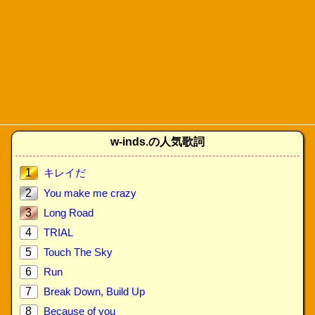
w-inds.の人気歌詞
1
キレイだ
2
You make me crazy
3
Long Road
4
TRIAL
5
Touch The Sky
6
Run
7
Break Down, Build Up
8
Because of you