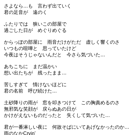
さよなら…も 言わず出ていく
君の足音が 遠のく
ふたりでは 狭いこの部屋で
過ごした日が めぐりめぐる
からっぽの部屋に 雨音だけがただ 虚しく響くのさ
いつもの喧嘩と 思っていたけど
今夜はそうじゃないんだと 今さら気づいた…
あちこちに まだ温かい
想い出たちが 残ったまま…
苦しすぎて 情けないほどに
君の名前 呼び続けた…
土砂降りの雨が 窓を叩きつけて この胸責めるのさ
無邪気な笑顔が 戻らぬあの日が
かけがえないものだったと 失くして気づいた…
君が一番淋しい夜に 何故そばにいてあげなかったのか…
雨のなかCryin'