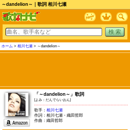
～dandelion～｜歌詞 相川七瀬
ホーム
>
相川七瀬
> ～dandelion～
「～dandelion～」歌詞
[よみ：だんでらいおん]
歌手：
相川七瀬
作詞：相川七瀬・織田哲郎
作曲：織田哲郎