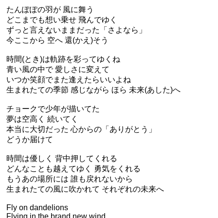
たんぽぽの羽が 風に舞う
どこまでも想い乗せ 飛んでゆく
ずっと言えないままだった「さよなら」
今ここから 空へ 還(かえ)そう
時間(とき)は軌跡を彩ってゆくね
青い風の中で 愛しさに変えて
いつか笑顔でまた逢えたらいいよね
生まれたての季節 感じながら ほら 未来(あした)へ
チョークで少年が描いてた
夢は空高く 続いてく
本当に大切だった 心からの「ありがとう」
どうか届けて
時間は優しく 背中押してくれる
どんなことも越えてゆく 勇気をくれる
もうあの場所には 誰も戻れないから
生まれたての風に吹かれて それぞれの未来へ
Fly on dandelions
Flying in the brand new wind…