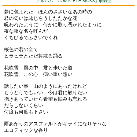
アルバム「COMPLETE SICKS」収録曲
夢に包まれた ほんのささいなあの時の
君の匂いは恥じらうしたたかな花
呪われたように 何かに取り憑かれたように
夜な夜な名を呼んだ
くちびるでふさいでくれ
桜色の君の全て
ヒラヒラとただ舞散る踊る
花吹雪 風の中 君と歩いた道
花吹雪 この心 病い重い想い
話したい事 山のようにあったけれど
もうどうでもいい 今は君に触りたい
抱きあっていたら希望も悩みも忘れる
だらしないくらい
何度も何度も下さい
雨あがりのアスファルトがキライになりそうな
エロティックな香り