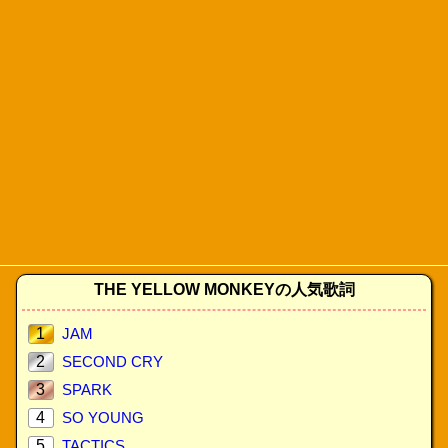
THE YELLOW MONKEYの人気歌詞
1
JAM
2
SECOND CRY
3
SPARK
4
SO YOUNG
5
TACTICS