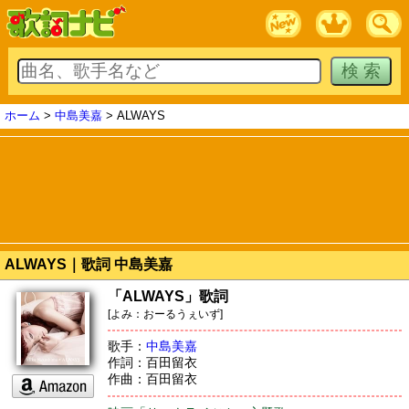
ホーム
>
中島美嘉
> ALWAYS
ALWAYS｜歌詞 中島美嘉
「ALWAYS」歌詞
[よみ：おーるうぇいず]
歌手：
中島美嘉
作詞：百田留衣
作曲：百田留衣