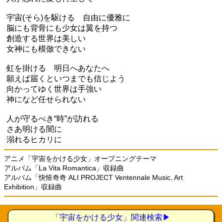
宇宙(そら)を駆ける 自由に優雅に
脳にも背骨にも少女は翼を持つ
創造する世界は美しい
女神にも模倣できない
虹を掛ける 明日へあなたへ
願えば届くといつまでも信じよう
向かってゆく世界は手強い
神になど任せられない
人が守るべき“時”が訪れる
さあ明ける闇に
溺れるヒカリに
アニメ「宇宙をかける少女」オープニングテーマ
アルバム「La Vita Romantica」収録曲
アルバム「快恠奇奇 ALI PROJECT Ventennale Music, Art
Exhibition」収録曲
「宇宙をかける少女」関連検索▶