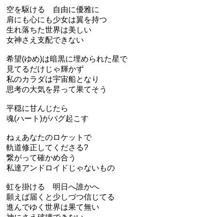
空を駆ける 自由に優雅に
肩にも心にも少女は翼を持つ
生れ落ちた世界は美しい
女神さえ支配できない
希望(ゆめ)は暗黒に埋められた星で
見てるだけじゃ輝かず
私のカラダは宇宙船となり
思考の大気を昇って果てそう
平穏に甘んじたら
魂(ハート)がバグ起こす
ねぇあなたのロケットで
軌道修正してくださる?
繋がって確かめ合う
私達アンドロイドじゃないもの
虹を掛ける 明日へ誰かへ
願えば届くと少しづつ信じてる
進んでゆく世界は果て無い