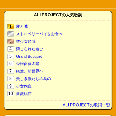
ALI PROJECTの人気歌詞
1
愛と誠
2
ストロベリーパイをお食べ
3
聖少女領域
4
禁じられた遊び
5
Grand Bouquet
6
令嬢薔薇図鑑
7
絶途、新世界ヘ
8
美しき獣たちの為の
9
少女殉血
10
薔薇娼館
ALI PROJECTの歌詞一覧