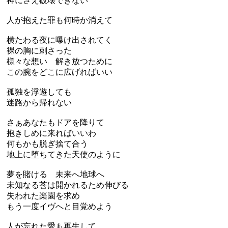
神にさえ破壊できない
人が抱えた罪も何時か消えて
横たわる夜に曝け出されてく
裸の胸に刺さった
様々な想い 解き放つために
この腕をどこに広げればいい
孤独を浮遊しても
迷路から帰れない
さぁあなたもドアを降りて
抱きしめに来ればいいわ
何もかも脱ぎ捨て合う
地上に堕ちてきた天使のように
夢を賭ける 未来へ地球へ
未知なる莟は開かれるため伸びる
失われた楽園を求め
もう一度イヴへと目覚めよう
人が忘れた愛も再生して