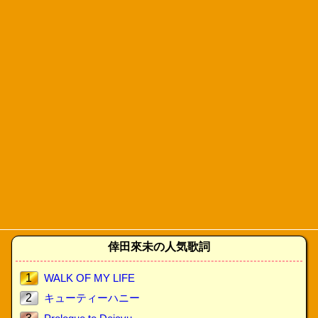
倖田來未の人気歌詞
1
WALK OF MY LIFE
2
キューティーハニー