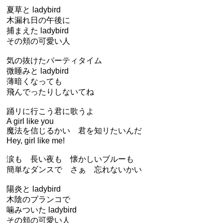
夏草と ladybird
木漏れ日の午後に
捕まえた ladybird
その頬の可愛い人
気の抜けたパーティタイム
微睡みと ladybird
薄暗くなっても
飛んでったりしないてね
踊リに行こう君に歌うよ
A girl like you
魔法を信じるかい 君を知リたいんだ
Hey, girl like me!
涙も 長い夜も 懐かしいブルーも
簡単なダンスで さぁ 忘れないかい
陽炎と ladybird
木陰のブランコで
噛みついた ladybird
その頬の可愛い人