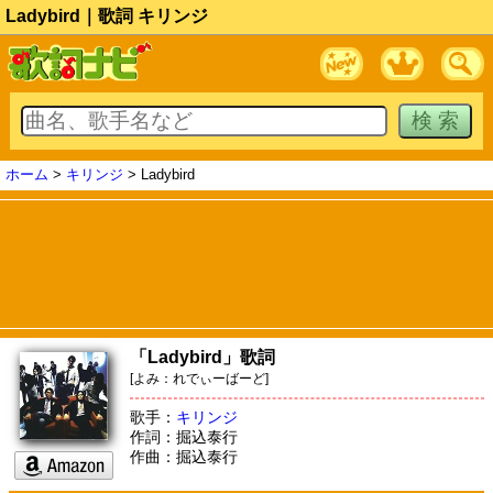
Ladybird｜歌詞 キリンジ
ホーム
>
キリンジ
> Ladybird
「Ladybird」歌詞
[よみ：れでぃーばーど]
歌手：
キリンジ
作詞：掘込泰行
作曲：掘込泰行