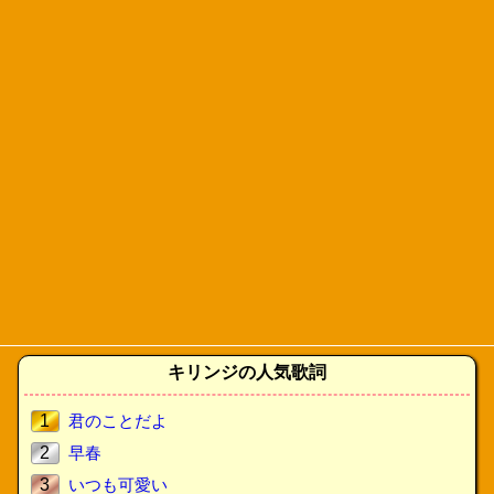
キリンジの人気歌詞
1
君のことだよ
2
早春
3
いつも可愛い