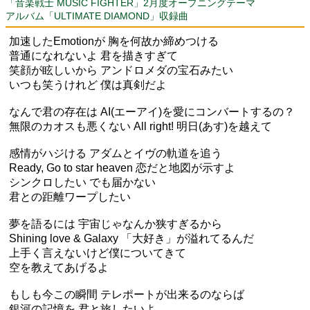
「音楽戦士 MUSIC FIGHTER」2月度オープニングテーマ
アルバム「ULTIMATE DIAMOND」収録曲
加速したEmotionが 胸を何故か締めつける
普通になれないよ 君を描きすぎて
笑顔が眩しいから アンドロメダの宝石みたい
いつも笑うけれど 僕は真剣だよ
なんで君の存在は AI(エーアイ)を愛にコンバートするの？
無限のカオスも悪くない All right! 明日(あす)を越えて
感情がハジける アダムとイヴの軌道を追う
Ready, Go to star heaven 恋だと地図が示すよ
シンクロしたい でも届かない
君との距離ワープしたい
夢を語るには 宇宙じゃなんか狭すぎるから
Shining love & Galaxy 「大好き」が溢れてるんだ
上手く言えないけど僕についてきて
空を教えてあげるよ
もしも今この瞬間 テレポートが出来るのならば
銀河の記憶を 君と旅したいよ