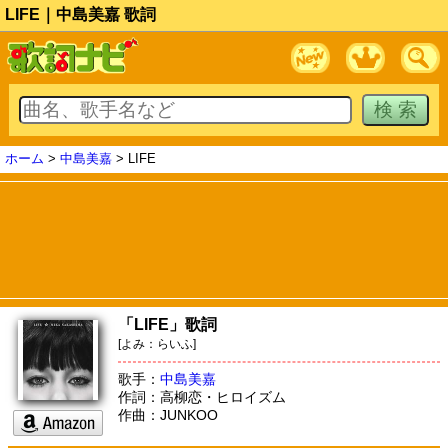
LIFE｜中島美嘉 歌詞
ホーム
>
中島美嘉
> LIFE
「LIFE」歌詞
[よみ：らいふ]
歌手：
中島美嘉
作詞：高柳恋・ヒロイズム
作曲：JUNKOO