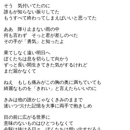
そう 気付いてたのに
誰もが知らない振りしてた
もうすべて終わってしまえばいいと思ってた
ああ 降り止まない雨の中
何も言わず そっと君が差しのべた
その手が「勇気」と知ったよ
果てしなく遠い明日へ
ぼくたちは息を切らして向かう
ずっと長い間生きてきた気がするけれど
まだ届かなくて
ねえ もしも痛みがこの胸の奥に満ちていても
綺麗なものを「きれい」と言えたらいいのに
きみは他の誰かじゃなくきみのままで
迷いつづけた記憶を大事に両手で抱きしめ
目の前に広がる世界に
意味のないものはひとつもなくて
今駆け抜ける日々 ぼくたちは想い出すだろう