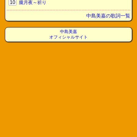
10
朧月夜～祈り
中島美嘉の歌詞一覧
中島美嘉
オフィシャルサイト