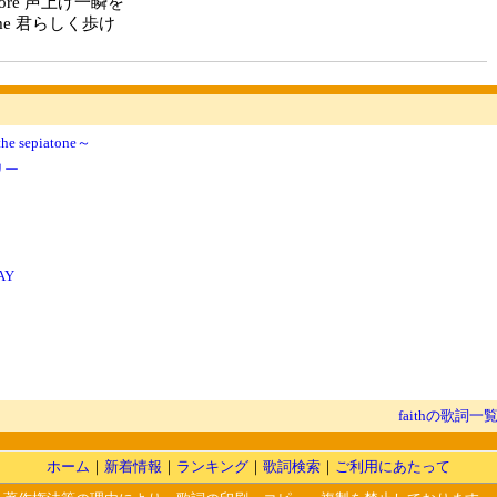
 score 声上げ一瞬を
 time 君らしく歩け
the sepiatone～
リー
AY
faithの歌詞一
ホーム
｜
新着情報
｜
ランキング
｜
歌詞検索
｜
ご利用にあたって