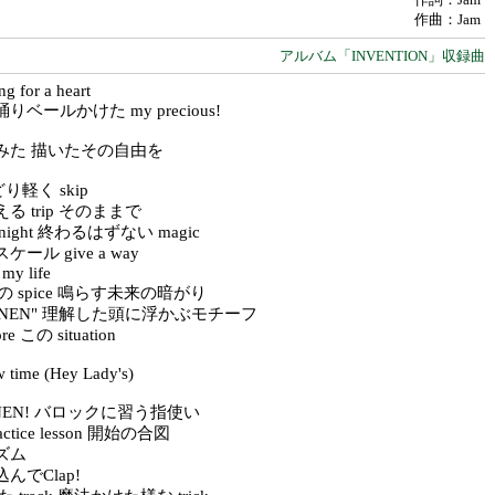
作曲：Jam
アルバム「INVENTION」収録曲
ong for a heart
ベールかけた my precious!
みた 描いたその自由を
足どり軽く skip
る trip そのままで
night 終わるはずない magic
ール give a way
my life
e の spice 鳴らす未来の暗がり
TIONEN" 理解した頭に浮かぶモチーフ
core この situation
ow time (Hey Lady's)
ONEN! バロックに習う指使い
ctice lesson 開始の合図
ズム
んでClap!