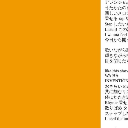
アレンジ trac
うたかたの
新しいメロ
乗せる rap 
Step したい
Listen!
I wanna feel 
今日から開く 
歌いながら
輝きながら
目を閉じたら
like this sh
WA HA
INVENTI
おさらい Pra
共に刻むリ
体にたたき込
Rhyme 乗せ
散りばめ タッ
ステップしながら
I need the m