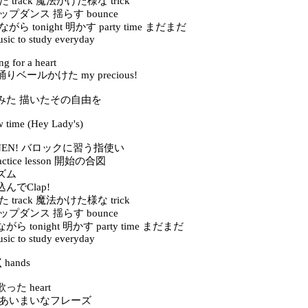
た track 魔法かけた様な trick
プダンス 揺らす bounce
ら tonight 明かす party time まだまだ
usic to study everyday
ong for a heart
ベールかけた my precious!
みた 描いたその自由を
ow time (Hey Lady's)
ONEN! バロックに習う指使い
ctice lesson 開始の合図
ズム
んでClap!
た track 魔法かけた様な trick
プダンス 揺らす bounce
 tonight 明かす party time まだまだ
usic to study everyday
くhands
歌った heart
 あいまいなフレーズ