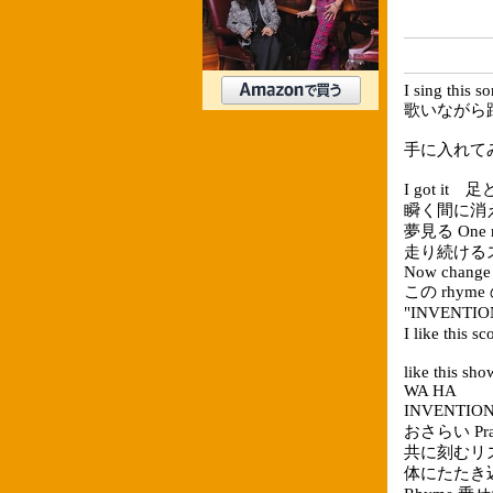
I sing this s
歌いながら踊り
手に入れて
I got it 
瞬く間に消え
夢見る One 
走り続けるスケ
Now change 
この rhym
"INVEN
I like this s
like this sh
WA HA
INVENTI
おさらい Pra
共に刻むリ
体にたたき込