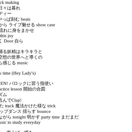
k making
日々は暮れ
ディー
やっぱ刻む beats
から ライブ魅せる show case
 この流れに身をまかせ
this joy
Door 自ら
踊る妖精はキラキラと
空想の世界へと導くの
感じる music
ow time (Hey Lady's)
ONEN! バロックに習う指使い
ctice lesson 開始の合図
ズム
んでClap!
た track 魔法かけた様な trick
プダンス 揺らす bounce
 tonight 明かす party time まだまだ
usic to study everyday