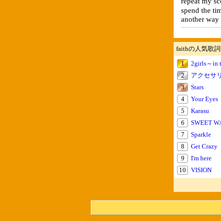
repeat my
spend the
another way
faithの人気歌詞
1
2girls～in 
2
アクセサ
3
Stars
4
Your Eyes
5
Karasu
6
SWEET W
7
Sparkle
8
Get Crazy
9
I'm here
10
VISION