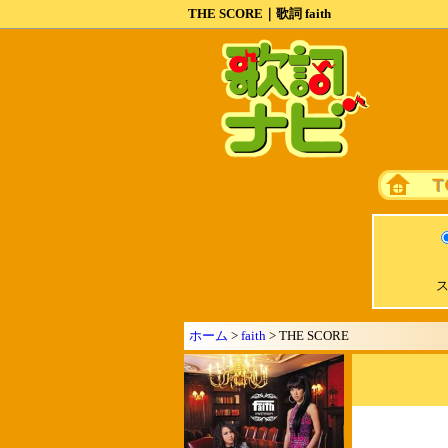
THE SCORE｜歌詞 faith
ス
ホーム
>
faith
> THE SCORE