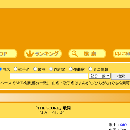
曲名
歌手名
歌詞
作詞家
作曲家
ミニ情報
ペースでAND検索(部分一致)。曲名・歌手名はよみがな(ひらがな)でも検索
「THE SCORE」歌詞
[よみ：ざすこあ]
歌手：
faith
作詞：Jam