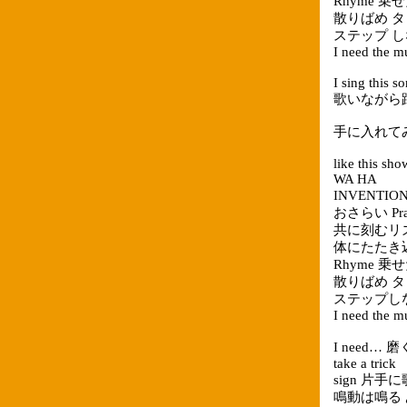
Rhyme 乗せ
散りばめ タッ
ステップ しなが
I need the m
I sing this s
歌いながら踊り
手に入れて
like this sh
WA HA
INVENTI
おさらい Pra
共に刻むリ
体にたたき込
Rhyme 乗せ
散りばめ タッ
ステップしながら
I need the m
I need… 磨
take a trick
sign 片手に
鳴動は鳴る