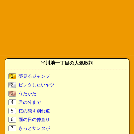
平川地一丁目の人気歌詞
1
夢見るジャンプ
2
ビンタしたいヤツ
3
うたかた
4
君の分まで
5
桜の隠す別れ道
6
雨の日の仲直り
7
きっとサンタが