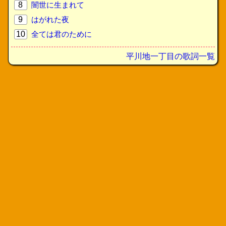
8
闇世に生まれて
9
はがれた夜
10
全ては君のために
平川地一丁目の歌詞一覧