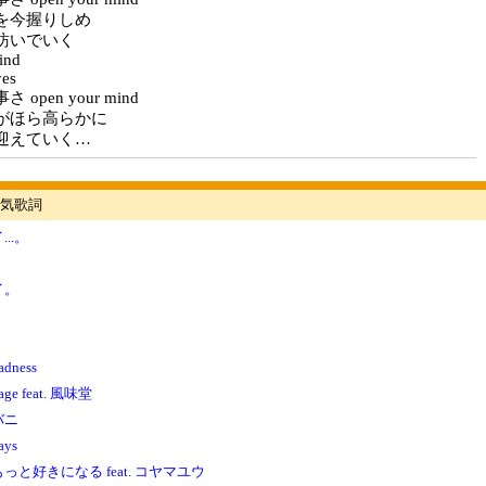
を今握りしめ
紡いでいく
ind
yes
open your mind
がほら高らかに
迎えていく…
気歌詞
..。
イ。
adness
stage feat. 風味堂
バニ
ays
っと好きになる feat. コヤマユウ