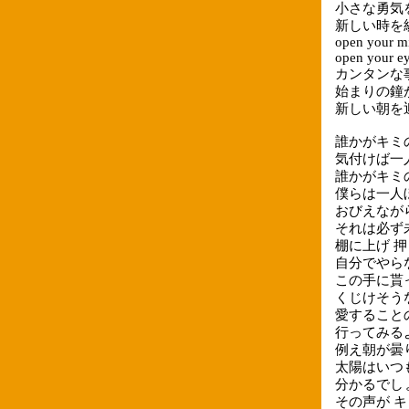
小さな勇気
新しい時を
open your m
open your e
カンタンな事さ 
始まりの鐘
新しい朝を
誰かがキミ
気付けば一
誰かがキミ
僕らは一人
おびえなが
それは必ず
棚に上げ 
自分でやら
この手に貰
くじけそう
愛すること
行ってみる
例え朝が曇
太陽はいつ
分かるでし
その声が 