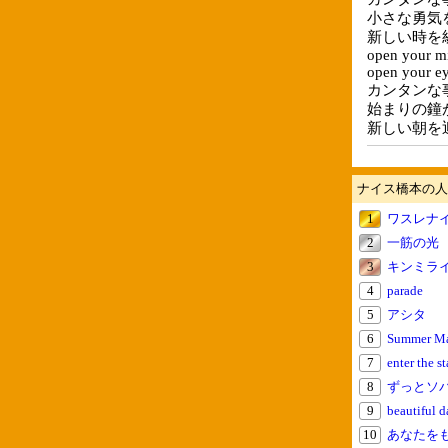
小さな勇気
新しい時を
open your m
open your e
カンタンな事さ 
始まりの鐘
新しい朝を
ナイス橋本の人
1
ワスレナイ.
2
一筋の光
3
キンミラ
4
parade
5
アシタ
6
Summer M
7
enter the 
8
ずっとソ
9
beautiful d
10
あなたをも