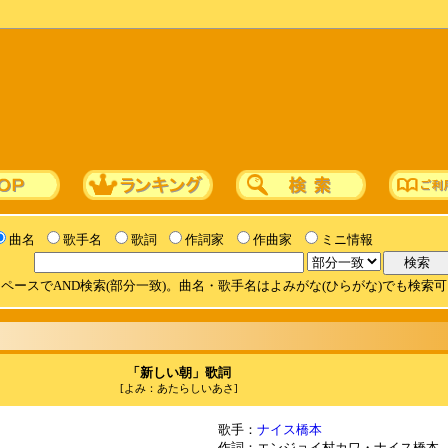
曲名
歌手名
歌詞
作詞家
作曲家
ミニ情報
ペースでAND検索(部分一致)。曲名・歌手名はよみがな(ひらがな)でも検索
「新しい朝」歌詞
[よみ：あたらしいあさ]
歌手：
ナイス橋本
作詞：エンジョイ村カワ・ナイス橋本