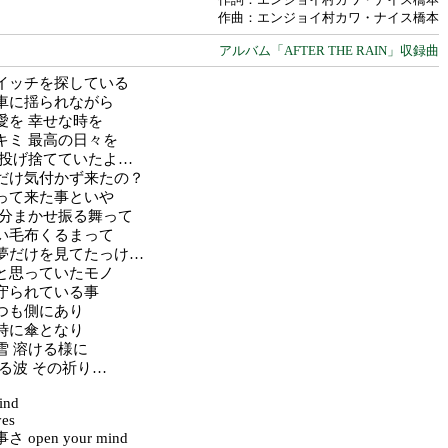
作曲：エンジョイ村カワ・ナイス橋本
アルバム「AFTER THE RAIN」収録曲
イッチを探している
車に揺られながら
愛を 幸せな時を
キミ 最高の日々を
 投げ捨てていたよ…
だけ気付かず来たの？
って来た事といや
気分まかせ振る舞って
い毛布くるまって
夢だけを見てたっけ…
と思っていたモノ
守られている事
つも側にあり
時に傘となり
雪 溶ける様に
る波 その祈り…
ind
yes
open your mind