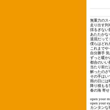
無重力のス
走り出す列
揺るぎない
あたたかな
退屈だって
僕らはどれ
これまでや
自分勝手 
ずっと暖か
都合のいい
当たり前だ
解ったのさ
その手はい
雨の日には
降り積もる
春の海 寄せ
open your m
open your e
カンタンな事さ 