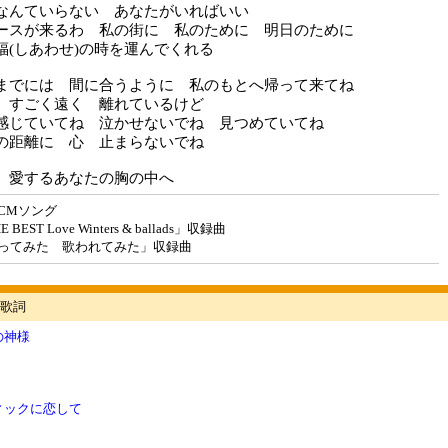
なんていらない あなたがいればいい
ースが来るわ 私の街に 私のために 明日のために
福(しあわせ)の時を運んでくれる
までには 間に合うように 私のもとへ帰って来てね
 すごく遠く 離れているけど
感じていてね 泣かせないでね 見つめていてね
の距離に 心 止まらないでね
 愛するあなたの胸の中へ
CMソング
EST Love Winters & ballads」収録曲
ってみた 歌われてみた」収録曲
歌詞
の神様
ィックに恋して