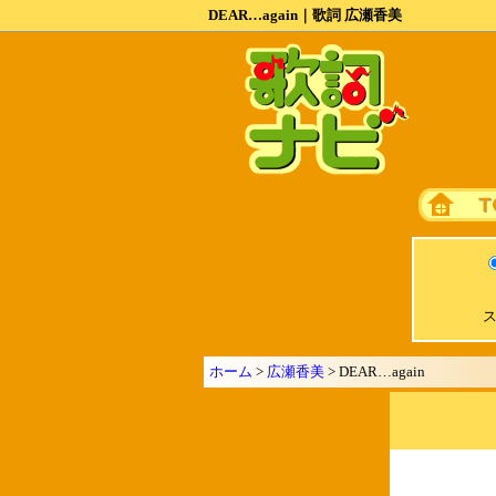
DEAR…again｜歌詞 広瀬香美
ス
ホーム
>
広瀬香美
> DEAR…again