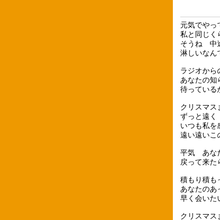
元気でやっ
私と同じく
そうね 中
淋しいなん
ラジオから
あなたの知
待っている
クリスマス
ずっと遠く
いつも私を
遠い遠いこ
平気 あな
戻って来た
積もり積も
あなたのあ
早く会いた
クリスマス