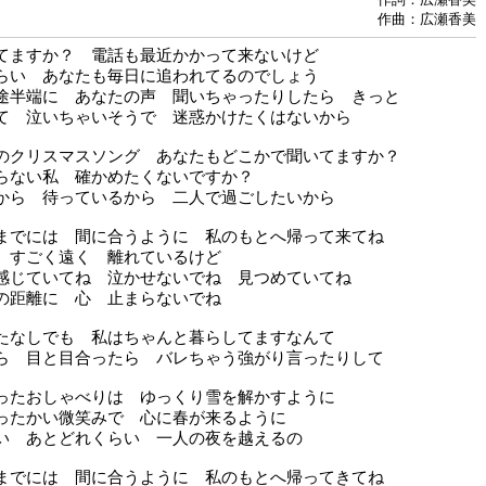
作曲：広瀬香美
てますか？ 電話も最近かかって来ないけど
らい あなたも毎日に追われてるのでしょう
途半端に あなたの声 聞いちゃったりしたら きっと
て 泣いちゃいそうで 迷惑かけたくはないから
のクリスマスソング あなたもどこかで聞いてますか？
らない私 確かめたくないですか？
から 待っているから 二人で過ごしたいから
までには 間に合うように 私のもとへ帰って来てね
 すごく遠く 離れているけど
感じていてね 泣かせないでね 見つめていてね
の距離に 心 止まらないでね
たなしでも 私はちゃんと暮らしてますなんて
ら 目と目合ったら バレちゃう強がり言ったりして
ったおしゃべりは ゆっくり雪を解かすように
ったかい微笑みで 心に春が来るように
い あとどれくらい 一人の夜を越えるの
までには 間に合うように 私のもとへ帰ってきてね