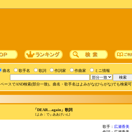
曲名
歌手名
歌詞
作詞家
作曲家
ミニ情報
ペースでAND検索(部分一致)。曲名・歌手名はよみがな(ひらがな)でも検索
「DEAR…again」歌詞
[よみ：でぃああげいん]
歌手：
広瀬香美
作詞：広瀬香美