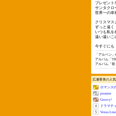
プレゼント
サンタクロ
世界一の幸
クリスマス
ずっと遠く
いつも私を
遠い遠いこ
今すぐにも
「アルペン」
アルバム「THE B
アルバム「歌
広瀬香美の人気
1
ロマンス
2
promise
3
Groovy!
4
ドラマテ
5
Venus Line