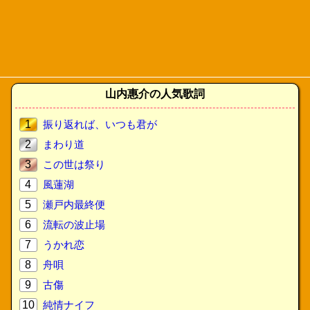
山内惠介の人気歌詞
1
振り返れば、いつも君が
2
まわり道
3
この世は祭り
4
風蓮湖
5
瀬戸内最終便
6
流転の波止場
7
うかれ恋
8
舟唄
9
古傷
10
純情ナイフ