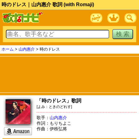
時のドレス｜山内惠介 歌詞 (with Romaji)
ホーム
>
山内惠介
> 時のドレス
「時のドレス」歌詞
[よみ：ときのどれす]
歌手：
山内惠介
作詞：もりちよこ
作曲：伊秩弘将