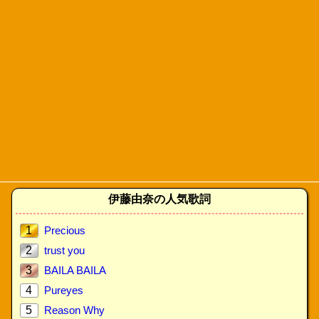
伊藤由奈の人気歌詞
1
Precious
2
trust you
3
BAILA BAILA
4
Pureyes
5
Reason Why