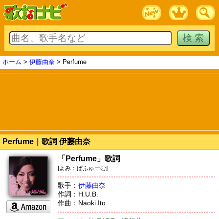
ホーム
>
伊藤由奈
> Perfume
Perfume｜歌詞 伊藤由奈
「Perfume」歌詞
[よみ：ぱふゅーむ]
歌手：
伊藤由奈
作詞：H.U.B.
作曲：Naoki Ito