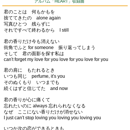
アルバム「HEART」収録曲
君のことは 何もかもを
捨ててきたの alone again
写真ひとつ 残らずに
それですべて終わるから I still
君の香りだけ今も消えない
街角でふと for someone 振り返ってしまう
そして 君の面影を探す私は
can't forget my love for you love for you love for you
君の肩に もたれるとき
いつも同じ perfume, it's you
そのぬくもり いつまでも
続くはずと信じてた and now
君の香りが心に痛くて
忘れたいのに always 忘れられなくなる
なぜ ここにない香りだけが消せない
I just can't stop loving you loving you loving you
いつか次の恋ができるときも