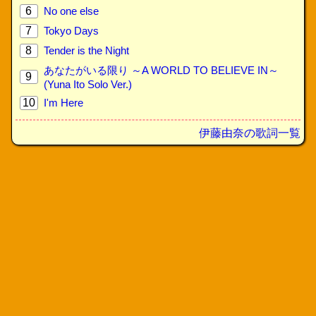
6
No one else
7
Tokyo Days
8
Tender is the Night
あなたがいる限り ～A WORLD TO BELIEVE IN～
9
(Yuna Ito Solo Ver.)
10
I'm Here
伊藤由奈の歌詞一覧