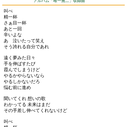
アルバム「唯一無二」収録曲
叫べ
精一杯
さぁ目一杯
あと一回
辛いよな
あゝ泣いたって笑え
そう誇れる自分であれ
遠く夢みた日々
手を伸ばすたび
霞んでしまうけど
やるかやらないなら
やるしかないだろ
悩む前に進め
聞いてくれ 想いの歌
わかってる 未来はまだ
その手差し伸べてくれないけど
叫べ