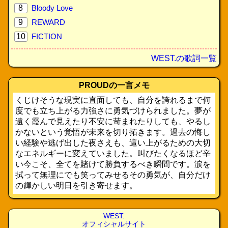
8
Bloody Love
9
REWARD
10
FICTION
WEST.の歌詞一覧
PROUDの一言メモ
くじけそうな現実に直面しても、自分を誇れるまで何
度でも立ち上がる力強さに勇気づけられました。夢が
遠く霞んで見えたり不安に苛まれたりしても、やるし
かないという覚悟が未来を切り拓きます。過去の悔し
い経験や逃げ出した夜さえも、這い上がるための大切
なエネルギーに変えていました。叫びたくなるほど辛
い今こそ、全てを賭けて勝負するべき瞬間です。涙を
拭って無理にでも笑ってみせるその勇気が、自分だけ
の輝かしい明日を引き寄せます。
WEST.
オフィシャルサイト