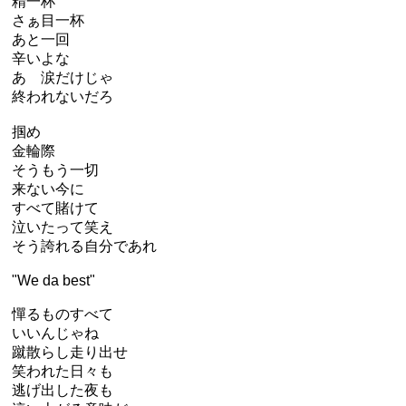
精一杯
さぁ目一杯
あと一回
辛いよな
あゝ涙だけじゃ
終われないだろ
掴め
金輪際
そうもう一切
来ない今に
すべて賭けて
泣いたって笑え
そう誇れる自分であれ
"We da best"
憚るものすべて
いいんじゃね
蹴散らし走り出せ
笑われた日々も
逃げ出した夜も