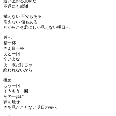
這い上がる意味だ
不遇にも感謝
拭えない 不安もある
消えない 傷もある
だからこそ君にしか見えない明日へ
叫べ
精一杯
さぁ目一杯
あと一回
辛いよな
あゝ涙だけじゃ
終われないから
挑め
もう一回
そうもう一回
その一歩に
夢を馳せ
さあ見たことない明日の先へ