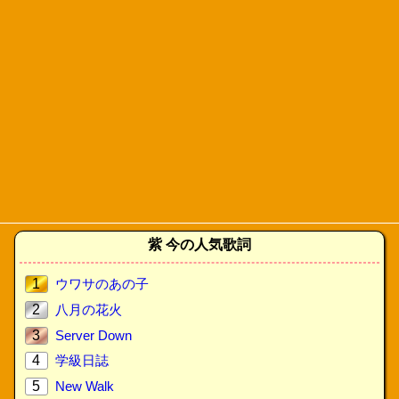
紫 今の人気歌詞
1
ウワサのあの子
2
八月の花火
3
Server Down
4
学級日誌
5
New Walk