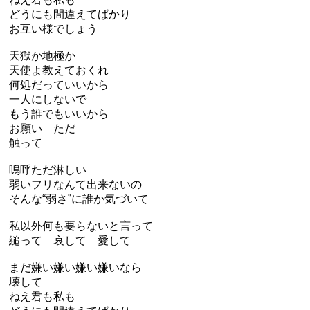
どうにも間違えてばかり
お互い様でしょう
天獄か地極か
天使よ教えておくれ
何処だっていいから
一人にしないで
もう誰でもいいから
お願い ただ
触って
嗚呼ただ淋しい
弱いフリなんて出来ないの
そんな“弱さ”に誰か気づいて
私以外何も要らないと言って
縋って 哀して 愛して
まだ嫌い嫌い嫌い嫌いなら
壊して
ねえ君も私も