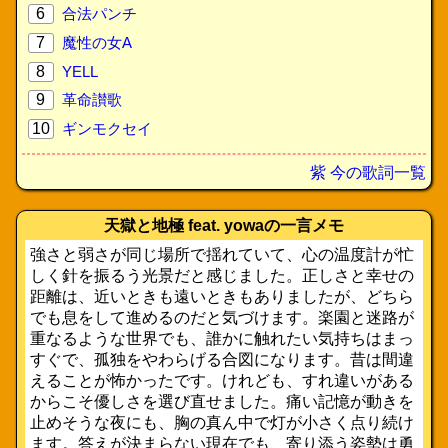
6
合法パンチ
7
魔性の女A
8
YELL
9
革命讃歌
10
ギンモクセイ
紫 今の歌詞一覧
天獄と地極 feat. yowaの一言メモ
強さと弱さが同じ場所で揺れていて、心の温度計が忙
しく針を振るう光景だと感じました。正しさと幸せの
距離は、近いときも遠いときもありましたが、どちら
でも息をして進めるのだと気づけます。楽園と迷路が
重なるような世界でも、誰かに触れたい気持ちはまっ
すぐで、孤独をやわらげる合図になります。昔は間違
えることが怖かったです。けれども、すれ違いがある
からこそ優しさを選び直せました。痛い記憶が動きを
止めそうな夜にも、胸の真ん中で灯が小さく点り続け
ます。答えが決まらない現在でも、寄り添う姿勢は勇