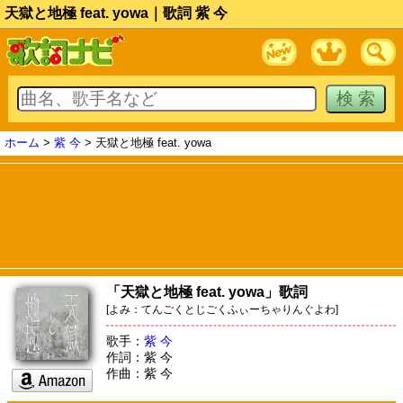
天獄と地極 feat. yowa｜歌詞 紫 今
ホーム
>
紫 今
> 天獄と地極 feat. yowa
「天獄と地極 feat. yowa」歌詞
[よみ：てんごくとじごくふぃーちゃりんぐよわ]
歌手：
紫 今
作詞：紫 今
作曲：紫 今