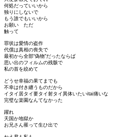
何処だっていいから
独りにしないで
もう誰でもいいから
お願い ただ
触って
罪状は愛情の盗作
代償は真相の喪失で
最初から全部“偽物”だったならば
思い出のフィルムの残骸で
私の首を絞めて
どうせ幸福の果てまでも
不幸は付き纏うものだから
イタイ居タイ要タイ射タイ異体いたいitai痛いな
完璧な楽園なんてなかった
躍れ
天国か地獄か
お兄さん罹って生ひ出で
ねえ君も私も