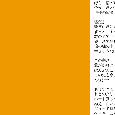
ほら 霧の
今夜 君と
神様の演出
雪だよ
微笑む君に
ずっと ず
君の全て 
優しさで包
僕の腕の中
幸せそうな
この寒さ
愛があれば
はんぶんこ
この先も今
2人は一生
もうすぐで
君とのクリ
ハート真っ
ねえ 白い
ギュッて握
ケーキ は