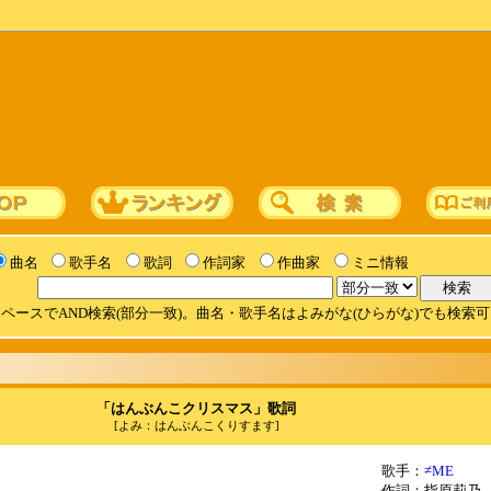
曲名
歌手名
歌詞
作詞家
作曲家
ミニ情報
ペースでAND検索(部分一致)。曲名・歌手名はよみがな(ひらがな)でも検索
「はんぶんこクリスマス」歌詞
[よみ：はんぶんこくりすます]
歌手：
≠ME
作詞：指原莉乃