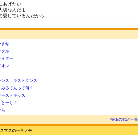
にあげたい
大切な人だよ
て愛しているんだから
詞
いませ
ークル
ァイター
イオン
ャンス、ラストダンス
、みるてんって何？
ァーストキッス
うとーり！
から
≠MEの歌詞一
スマスの一言メモ