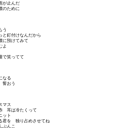
雨が止んだ
僕のために
もう
っと釘付けなんだから
僕に預けてみて
むよ
瞳で笑ってて
になる
、誓おう
スマス
赤 耳は冷たくって
ニット
る君を 独り占めさせてね
んぶんこ