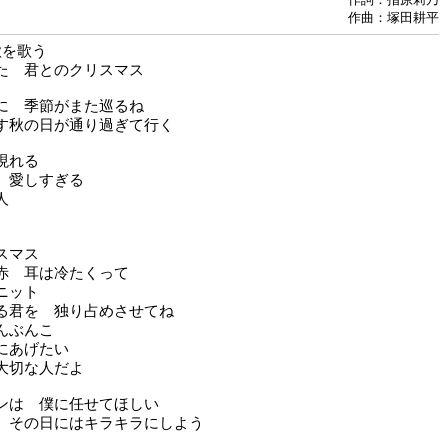
作曲：塚田耕平
歌を歌う
た 君とのクリスマス
に 季節がまた巡るね
す秋の日が通り過ぎて行く
現れる
 愛しすぎる
人
スマス
赤 耳は冷たくって
ニット
る君を 独り占めさせてね
んぶんこ
にあげたい
大切な人だよ
ンは 僕に任せてほしい
 その日にはキラキラにしよう