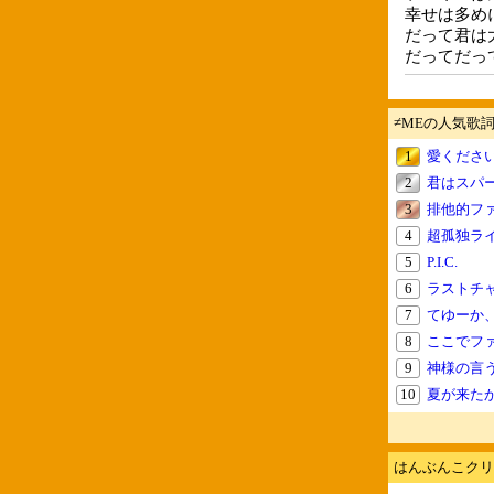
幸せは多め
だって君は
だってだっ
≠MEの人気歌
1
愛くださ
2
君はスパ
3
排他的フ
4
超孤独ラ
5
P.I.C.
6
ラストチ
7
てゆーか
8
ここでフ
9
神様の言
10
夏が来た
はんぶんこクリ