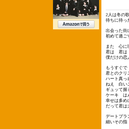
2人は冬の
待ちに待っ
出会った街
初めて過ご
また 心に
君は 君は
僕だけの恋
もうすぐで
君とのクリ
ハート真っ
ねえ 白い
ギュッて握
ケーキ は
幸せは多め
だって君は
デートプラ
細いその指