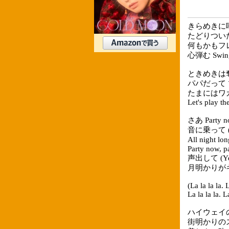
きらめきに
たどりついた Fa
何もかもフ
心弾む Swingi
ときめきは
パパだって ママ
たまにはワ
Let's play th
さあ Party no
音に乗って (Y
All nigh
Party now, p
声出して (Ye
月明かりが
(La la la la. L
La la la la. La
ハイウェイ
街明かりの