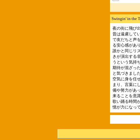
Swingin' in 
夜の街に飛び
昔は遠慮して
で友だちと声
る安心感があ
誰かと同じリ
きが演出する
うという気持
期待が混ざっ
と気づきまし
空気に身を任
まり、言葉に
備や努力があ
来ることを意
歌い踊る時間
憶が力になっ