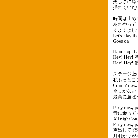
美しさに酔
揺れていたい Sw
時間は止め
あれやって これ
くよくよし
Let's play th
Goes on
Hands up, ha
Hey! Hey
Hey! He
ステージ上にひ
私もっとこ
Comin' now,
今しかない
最高に遊ぼ
Party now, p
音に乗って (Y
All nigh
Party now, p
声出して (Ye
月明かりが