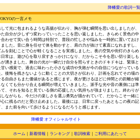
降幡愛の歌詞一
the TOKYOの一言メモ
出して光に包まれるような高揚が伝わり、胸が弾む瞬間を思い出しましたが、
いた自分が少しずつ変わっていったことを思い返しました。きらめく景色の中
を合わせて笑い合う時間は特別で、普段の忙しさや悩みを一時的に置いておけ
りました。音に身を任せて体を動かすと、肩の力が抜けて素直になれますし、
ズムを刻むことで心が軽くなることを実感しました。夜の空気や街灯のきらめ
非日常は、遊び心を取り戻すきっかけになり、だからこそ今を思い切り楽しも
ちが湧きました。舞台の光が一瞬だけ自分を照らすときのドキドキは、緊張と
た甘い感覚で、過去に味わった小さな成功や失敗が今の自信につながっている
た。後悔を残さないように動くことの大切さが伝わり、計画を忘れてその場の
せる自由さもまた価値があると感じます。夜が更けるほどに仲間との距離が縮
しなくても分かり合える瞬間が増えていきました。派手な光や音の裏側には準
って、それを知ると見ている側の応援したい気持ちが強まりました。終わりが
識しながらも、今だけの楽しさを選ぶ勇気が描かれていて、だからこそ一緒に
が心に残るのだと受け止めました。最後には、日常に戻ったあともこの夜の記
て、また前を向いて歩けるようになるだろうと感じます。
降幡愛 オフィシャルサイト
ホーム
｜
新着情報
｜
ランキング
｜
歌詞検索
｜
ご利用にあたって