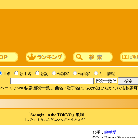
曲名
歌手名
歌詞
作詞家
作曲家
ミニ情報
ペースでAND検索(部分一致)。曲名・歌手名はよみがな(ひらがな)でも検索
「Swingin' in the TOKYO」歌詞
[よみ：すうぃんぎんいんざとうきょう]
歌手：
降幡愛
作詞：Hayato Yamamoto