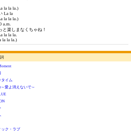
a la la la.)
La la
a la la la.)
a.m.
,5 もっと楽しまなくちゃね！
a la la la.
 la la la.)
詞
 Moment
書
ラタイム
unter～愛よ消えないで～
LUE
ON
ー
へ
ィック・ラブ