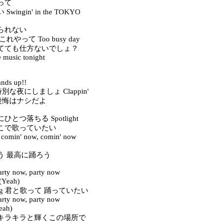
って
ingin' in the TOKYO
られない
やって Too busy day
てても仕方ないでしょ？
e music tonight
nds up!!
! 特別な夜にしましょ Clappin'
y! 後悔はナシだよ
とつ落ちる Spotlight
こで歌っていたい
 comin' now, comin' now
う 最高に踊ろう
arty now, party now
eah)
t long 君と歌って 踊っていたい
arty now, party now
ah)
キラキラと輝くこの場所で