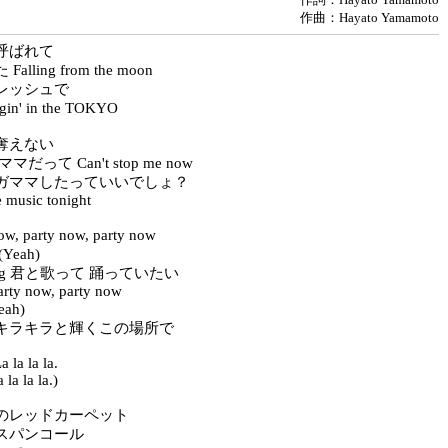
作曲：Hayato Yamamoto
呼ばれて
lling from the moon
レッシュで
n' in the TOKYO
奪えない
だって Can't stop me now
ガママしたっていいでしょ？
e music tonight
w, party now, party now
eah)
t long 君と歌って 踊っていたい
arty now, party now
ah)
キラキラと輝くこの場所で
a la la la.
 la la la.)
のレッドカーペット
スパンコール