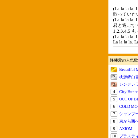
(La la la la. L
歌っていたい 
(La la la la. L
君と過ごす 0 
1,2,3,4
(La la la la. L
La la la la. La
降幡愛の人気歌
1
Beautiful
2
桃源郷白
3
シンデレ
4
City H
5
OUT OF B
6
COLD MO
7
シャンプ
8
東から西
9
AXIOM
10
プラステ