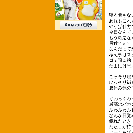
寝る間もな
あれもこれ
やっぱ仕方
今日なんて
もう最悪な
最近てんて
なんだって
考え事はス
ゴミ箱に捨
たまには息
こっそり鍵
ひっそり街
夏休み気分
ぐわっぐわ
最高のバカ
ふわふわふ
なんか目覚
疲れたとき
わたしが待
ぐーたらぱ