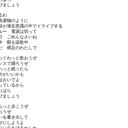
びましょう
るわ
洗濯物のように
肢が潜在意識の中でドライブする
ルー 電源は切って
日 ごめんなさいね
中 暇を謳歌中
だ 裸足のわたしで
っぐわっと歌おうぜ
ンスで踊ろうぜ
わっと眠ったら
めがいいかも
はおいでよ
っているから
っぱら
びましょう
らっと歩こうぜ
おうぜ
いを書き出して
サにしようよ
にいてあげるからね