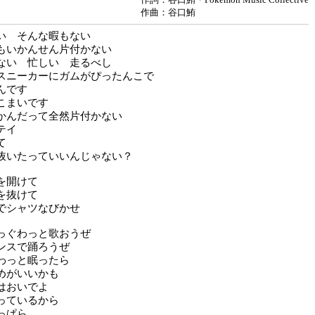
作曲：谷口鮪
い そんな暇もない
もいかんせん片付かない
ない 忙しい 走るべし
スニーカーにガムがぴったんこで
んです
こまいです
かんだって全然片付かない
テイ
て
抜いたっていいんじゃない？
を開けて
を抜けて
でシャツなびかせ
っぐわっと歌おうぜ
ンスで踊ろうぜ
わっと眠ったら
めがいいかも
はおいでよ
っているから
っぱら