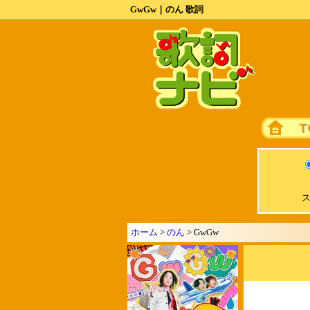
GwGw｜のん 歌詞
ス
ホーム
>
のん
> GwGw