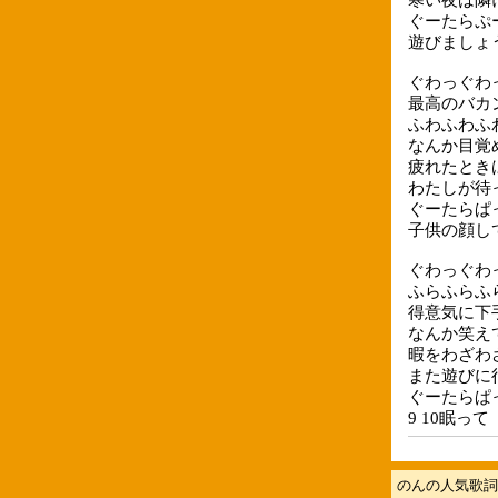
ぐーたらぷ
遊びましょ
ぐわっぐわ
最高のバカ
ふわふわふ
なんか目覚
疲れたとき
わたしが待
ぐーたらぱ
子供の顔し
ぐわっぐわ
ふらふらふ
得意気に下
なんか笑え
暇をわざわ
また遊びに
ぐーたらぱ
9 10眠っ
のんの人気歌詞