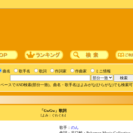
曲名
歌手名
歌詞
作詞家
作曲家
ミニ情報
ペースでAND検索(部分一致)。曲名・歌手名はよみがな(ひらがな)でも検索
「GwGw」歌詞
[よみ：ぐわぐわ]
歌手：
のん
作詞：谷口鮪・Pokemon Music Collective