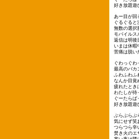
好き放題遊
あー目が回
ぐるぐると
無数の選択
モバイルス
返信は明後
いまは休暇
苦痛は脱い
ぐわっぐわ
最高のバカ
ふわふわふ
なんか目覚
疲れたとき
わたしが待
ぐーたらぱ
好き放題遊
ぶらぶらぶ
気にせず笑
つらつら辛
焚き火のエ
寒い夜は隣