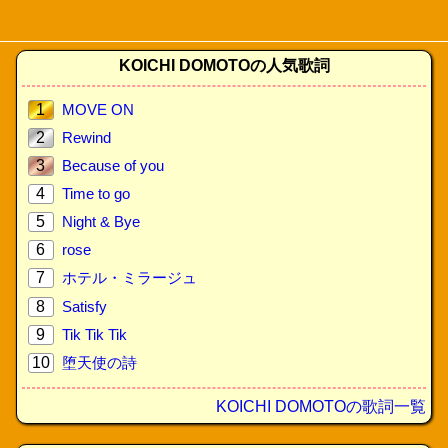
KOICHI DOMOTOの人気歌詞
1
MOVE ON
2
Rewind
3
Because of you
4
Time to go
5
Night & Bye
6
rose
7
ホテル・ミラージュ
8
Satisfy
9
Tik Tik Tik
10
堕天使の詩
KOICHI DOMOTOの歌詞一覧