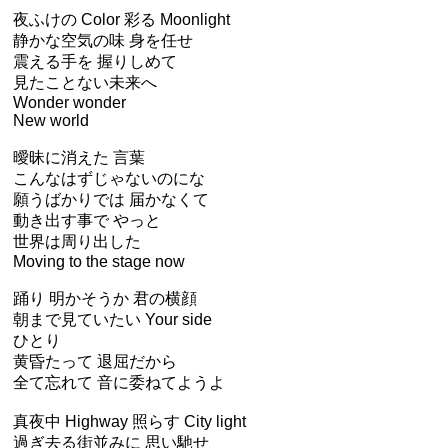
夜ふけの Color 彩る Moonlight
静かな空気の味 身を任せ
震える手を 握りしめて
見たことない未来へ
Wonder wonder
New world
曖昧に消えた 言葉
こんなはずじゃないのにな
願うばかりでは 届かなくて
動き出す事で やっと
世界は周り出した
Moving to the stage now
踊り 明かそうか 君の横顔
朝まで見ていたい Your side
ひとり
黄昏たって 退屈だから
全て忘れて 音に委ねてようよ
真夜中 Highway 照らす City light
過ぎ去る街並みに 思い馳せ