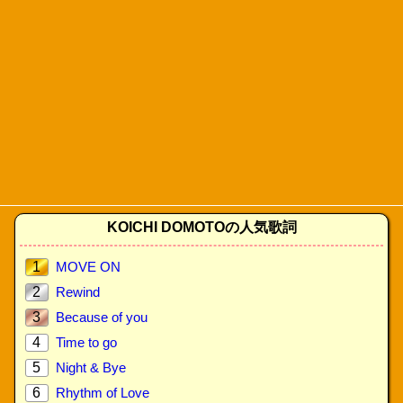
KOICHI DOMOTOの人気歌詞
1
MOVE ON
2
Rewind
3
Because of you
4
Time to go
5
Night & Bye
6
Rhythm of Love