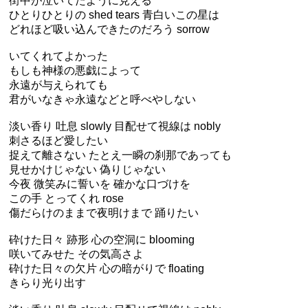
街中が泣いてたように見える
ひとりひとりの shed tears 青白いこの星は
どれほど吸い込んできたのだろう sorrow
いてくれてよかった
もしも神様の悪戯によって
永遠が与えられても
君がいなきゃ永遠などと呼べやしない
淡い香り 吐息 slowly 目配せて視線は nobly
刺さるほど愛したい
捉えて離さない たとえ一瞬の刹那であっても
見せかけじゃない 偽りじゃない
今夜 微笑みに誓いを 確かな口づけを
この手 とってくれ rose
傷だらけのままで夜明けまで 踊りたい
砕けた日々 跡形 心の空洞に blooming
咲いてみせた その気高さよ
砕けた日々の欠片 心の暗がりで floating
きらり光り出す