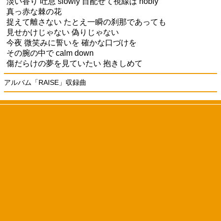
淡い香り 吐息 slowly 目配せて視線は nobly
真っ赤な棘の花
捉えて離さない たとえ一瞬の刹那であっても
見せかけじゃない 偽りじゃない
今夜 微笑みに誓いを 確かな口づけを
その腕の中で calm down
傷だらけの夢を見ていたい 抱きしめて
アルバム「RAISE」収録曲