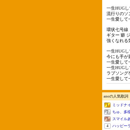
一生HUGし
流行りのソ
一生愛して一生
環状七号線
ギター 癖 
強くなれる
一生HUGし
今にも手が
一生愛して
一生HUGし
ラブソング
一生愛して一生
anoの人気歌詞
1
ミッドナ
2
ちゅ、多
3
スマイル
4
ハッピー