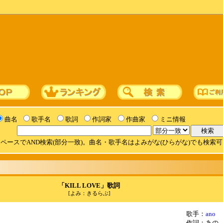
曲名
歌手名
歌詞
作詞家
作曲家
ミニ情報
ペースでAND検索(部分一致)。曲名・歌手名はよみがな(ひらがな)でも検索
「KILL LOVE」歌詞
[よみ：きるらぶ]
歌手：
ano
作詞：あの