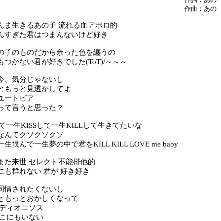
作曲：あの
んま生きるあの子 流れる血アポロ的
んすぎた君はつまんないけど好き
の子のものだから余った色を纏うの
つかない君が好きでした(ToT)/～～～
今、気分じゃないし
ともっと見透かしてよ
ユートピア
って言うと思った？
て一生KISSして一生KILLして生きてたいな
なんてクソクソクソ
恨んで一生夢の中で君をKILL KILL LOVE me baby
また来世 セレクト不能排他的
にも群れない 君が 好き好き
同情されたくないし
ともっとおかしくなって
 ディオニソス
どこにもいない