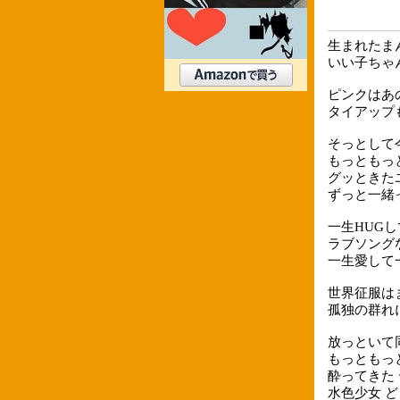
生まれたま
いい子ちゃ
ピンクはあ
タイアップも
そっとして
もっともっ
グッときた
ずっと一緒
一生HUGし
ラブソング
一生愛して一生
世界征服は
孤独の群れ
放っといて
もっともっ
酔ってきた
水色少女 