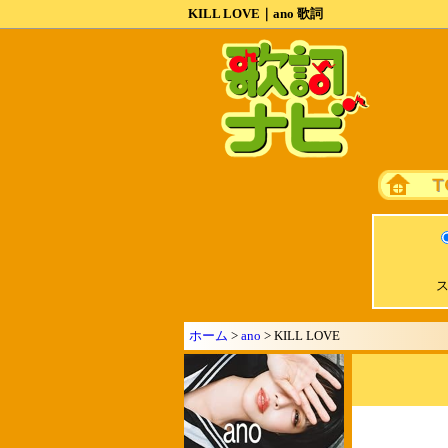
KILL LOVE｜ano 歌詞
ス
ホーム
>
ano
> KILL LOVE