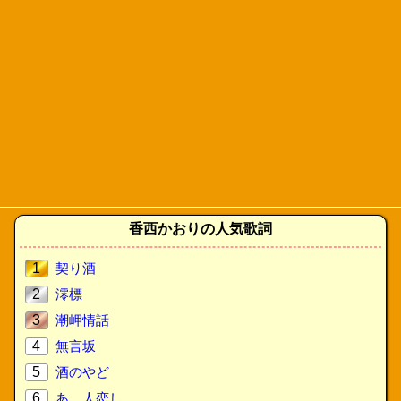
香西かおりの人気歌詞
1
契り酒
2
澪標
3
潮岬情話
4
無言坂
5
酒のやど
6
あゝ人恋し