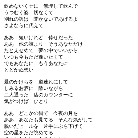
飲めないくせに 無理して飲んで
うつむく姿 切なくて
別れの訳は 聞かないであげるよ
さよならに代えて
ああ 短いけれど 倖せだった
ああ 他の誰より そうあなただけ
たとえせめて 夢の中でいいから
いつも今もただ逢いたくて
でもあなたに もうあなたに
とどかぬ想い
愛のかけらを 道連れにして
しみるお酒に 酔いながら
二人通った 店のカウンターに
気がつけば ひとり
ああ どこかの街で 今夜の月を
ああ あなたも見てる そんな気がして
脱いだヒールを 片手にぶら下げて
空の星をただ眺めてる