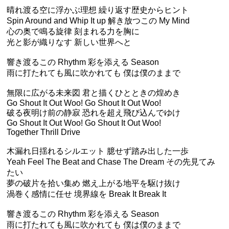
晴れ渡る空に浮かぶ理想 繰り返す歴史からヒント
Spin Around and Whip It up 解き放つこの My Mind
心の奥で鳴る旋律 刻まれる力を胸に
光と影が織りなす 新しい世界へと
響き渡るこの Rhythm 彩を添える Season
雨に打たれても風に吹かれても 僕は僕のままで
無限に広がる未来図 君と描くひとときの煌めき
Go Shout It Out Woo! Go Shout It Out Woo!
破る夜明け前の静寂 恐れを超え飛び込んでゆけ
Go Shout It Out Woo! Go Shout It Out Woo!
Together Thrill Drive
木漏れ日揺れるシルエット 臆せず踏み出した一歩
Yeah Feel The Beat and Chase The Dream その先見てみ
たい
夢の破片を拾い集め 燃え上がる地平を駆け抜け
渦巻く感情に任せ 境界線を Break It Break It
響き渡るこの Rhythm 彩を添える Season
雨に打たれても風に吹かれても 僕は僕のままで