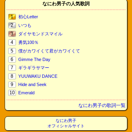
なにわ男子の人気歌詞
1
初心Letter
2
いつも
3
ダイヤモンドスマイル
4
勇気100％
5
僕がカワイくて君がカワイくて
6
Gimme The Day
7
ギラギラサマー
8
YUUWAKU DANCE
9
Hide and Seek
10
Emerald
なにわ男子の歌詞一覧
なにわ男子
オフィシャルサイト