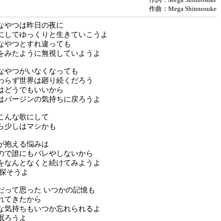
作曲：Mega Shinnosuke
なやつは昨日の夜に
にしてゆっくりと生きていこうよ
なやつとすれ違っても
をみたように無視していようよ
なやつがいなくなっても
わらず世界は廻り続くだろう
はどうでもいいから
はバージンの気持ちに戻ろうよ
こんな歌にして
ら少しはマシかも
が抱える悩みは
ので誰にもバレやしないから
をなんとなくと続けてみようよ
を探そうよ
だって思った いつかの記憶も
れてきたから
な気持ちもいつか忘れられるよ
眠ろうよ