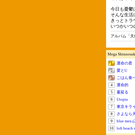
今日も憂鬱
そんな生活
きっとトラ
いつかいつ
アルバム「天
Mega Shinno
1
運命の君
2
愛とU
3
ごはん食
4
運命的
5
蔓延る
6
Utopia
7
東京キラ
8
さよなら
9
blue men.(
10
lofi beach 