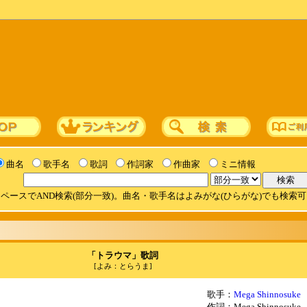
曲名
歌手名
歌詞
作詞家
作曲家
ミニ情報
ペースでAND検索(部分一致)。曲名・歌手名はよみがな(ひらがな)でも検索
「トラウマ」歌詞
[よみ：とらうま]
歌手：
Mega Shinnosuke
作詞：Mega Shinnosuke