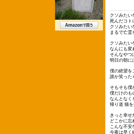
クソみたい
死んだコト
クソみたい
まるで亡霊
クソみたい
なんにも変
そんなやつ
明日の朝に
僕の絶望を
誰か笑った
そもそも僕
僕だけのも
なんとなく
帰り道 猫
きっと幸せ
どこかに忘
こんな不安
今夜は早く