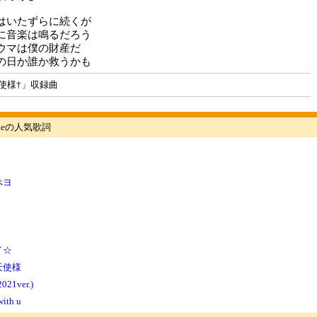
はいたずらに続くが
に音楽は鳴るだろう
ウマは僕の財産だ
の日か誰か救うかも
使様†」収録曲
sukeの人気歌詞
べヨ
イ☆
天使様
2021ver.)
with u