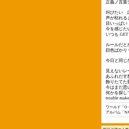
正義ノ言葉デ v
叫びたい 口先
声が枯れるま
目いっぱい 損
今を感じたい 
いつも GET
ルールだと
顔色ばかり
今日と同じ
見えないレ
あふれだす
飾りたてた
今はまだ思
何かを探し
trouble make
ワールド「O
アルバム「NANA