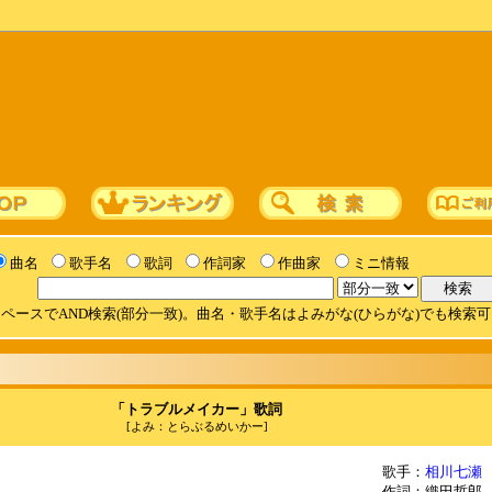
曲名
歌手名
歌詞
作詞家
作曲家
ミニ情報
ペースでAND検索(部分一致)。曲名・歌手名はよみがな(ひらがな)でも検索
「トラブルメイカー」歌詞
[よみ：とらぶるめいかー]
歌手：
相川七瀬
作詞：織田哲郎