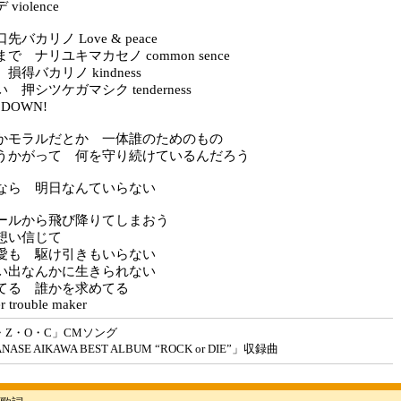
iolence
バカリノ Love & peace
で ナリユキマカセノ common sence
得バカリノ kindness
押シツケガマシク tenderness
 DOWN!
かモラルだとか 一体誰のためのもの
うかがって 何を守り続けているんだろう
なら 明日なんていらない
ールから飛び降りてしまおう
想い信じて
愛も 駆け引きもいらない
い出なんかに生きられない
てる 誰かを求めてる
r trouble maker
・Z・O・C」CMソング
SE AIKAWA BEST ALBUM “ROCK or DIE”」収録曲