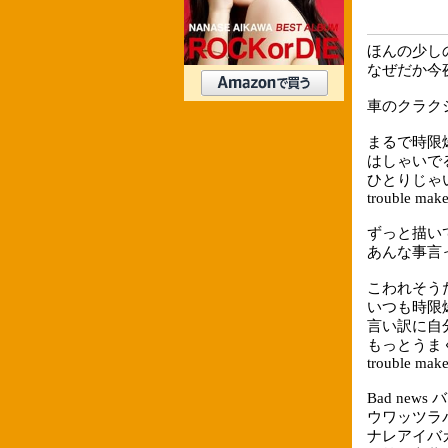
ほんの少し
なぜだか今
車のクラク
まるで時限
はしゃいで
ひとりじゃ
trouble make
ずっと描い
あんな事言
こわれそう
いつも時限
言い訳に自
もっとうま
trouble make
Bad news バ
ウワッツラバカ
ナレアイバカリノ