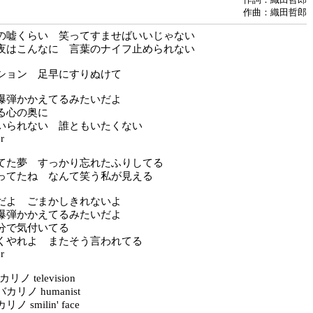
作曲：織田哲郎
の嘘くらい 笑ってすませばいいじゃない
夜はこんなに 言葉のナイフ止められない
ション 足早にすりぬけて
爆弾かかえてるみたいだよ
る心の奥に
いられない 誰ともいたくない
r
てた夢 すっかり忘れたふりしてる
ってたね なんて笑う私が見える
だよ ごまかしきれないよ
爆弾かかえてるみたいだよ
分で気付いてる
くやれよ またそう言われてる
r
カリノ television
リノ humanist
 smilin' face