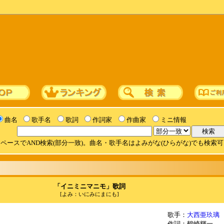
曲名
歌手名
歌詞
作詞家
作曲家
ミニ情報
ペースでAND検索(部分一致)。曲名・歌手名はよみがな(ひらがな)でも検索
「イニミニマニモ」歌詞
[よみ：いにみにまにも]
歌手：
大西亜玖璃
作詞：鶴崎輝一