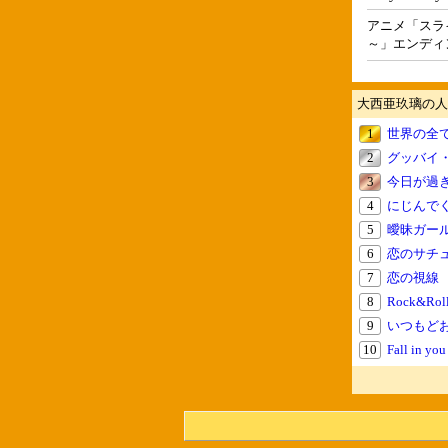
アニメ「スラ
～」エンディ
大西亜玖璃の人
1
世界の全
2
グッバイ
3
今日が過
4
にじんで
5
曖昧ガー
6
恋のサチ
7
恋の視線
8
Rock&Roll
9
いつもど
10
Fall in you