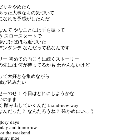
だりをやめたら
あった大事なもの気づいて
になれる予感がしたんだ
なんて やなことには手を振って
う スロースタートで
 気づけばほら近づいた
アンダンテ なんだって私なんです
リー 初めての向こうに続くストーリー
の先には 何が待ってるかも わかんないけど
って大好きを集めながら
飛び込みたい
せーのせ！ 今日はどれにしようかな
いのまま
踏み出していくんだ Brand-new way
なんだった？ なんだろうね？ 確かめにいこう
glory days
today and tomorrow
 for the weekend
 miny moe