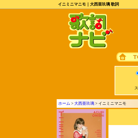
イニミニマニモ｜大西亜玖璃 歌詞
ス
ホーム
>
大西亜玖璃
> イニミニマニモ