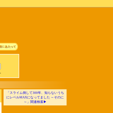
可。
「スライム倒して300年、知らないうち
にレベルMAXになってました ～そのに
～」関連検索▶