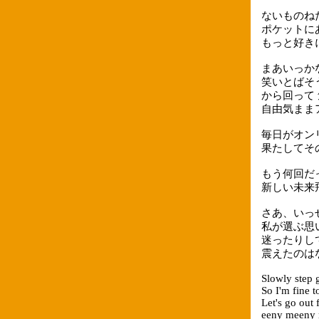
ないものね
ポケットに
もっと好き
まあいっか
笑いとばそ
から回って
自由気まま
毎日がオン
果たしてそ
もう何回だ
新しい未来
さあ、いっ
私が選ぶ思
迷ったりして 
震えたのは
Slowly step 
So I'm fine 
Let's go out
eeny meeny