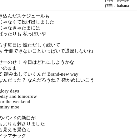
作曲：habana
き込んだスケジュールも
じゃなくて投げ出しました
じゃなきゃたまには
ばったりも 私っぽいや
らず毎日は 慌ただしく続いて
も 予測できないこといっぱいで退屈しないね
せーのせ！ 今日はどれにしようかな
いのまま
踏み出していくんだ Brand-new way
なんだった？ なんだろうね？ 確かめにいこう
glory days
today and tomorrow
 for the weekend
 miny moe
のバンドの新曲が
もよりも刺さりました
ら見える景色も
ドラマチック