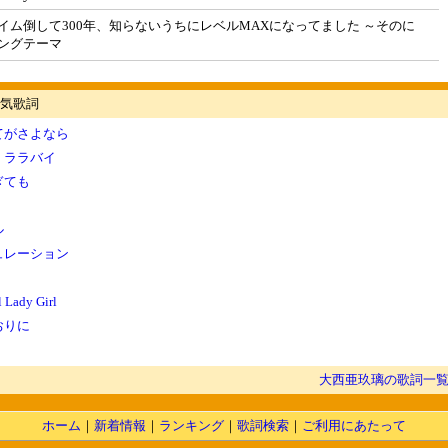
イム倒して300年、知らないうちにレベルMAXになってました ～そのに
ングテーマ
気歌詞
てがさよなら
・ララバイ
ぎても
く
ル
ュレーション
 Lady Girl
おりに
大西亜玖璃の歌詞一
ホーム
｜
新着情報
｜
ランキング
｜
歌詞検索
｜
ご利用にあたって