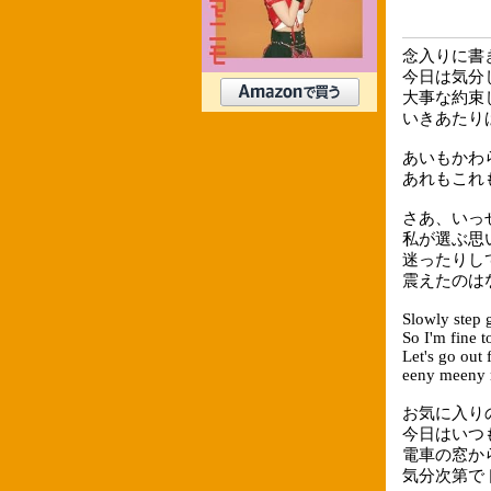
念入りに書
今日は気分
大事な約束
いきあたり
あいもかわ
あれもこれ
さあ、いっ
私が選ぶ思
迷ったりして 
震えたのは
Slowly step 
So I'm fine 
Let's go out
eeny meeny
お気に入り
今日はいつ
電車の窓か
気分次第で