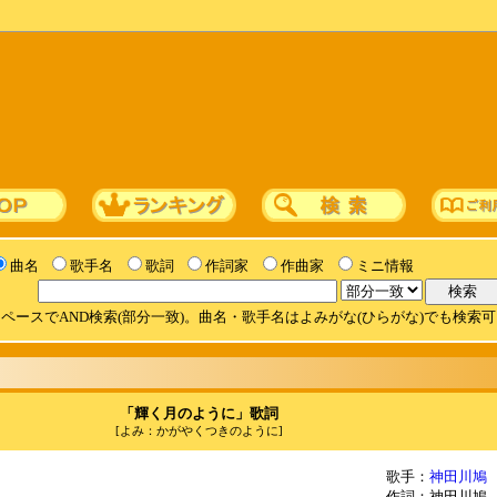
曲名
歌手名
歌詞
作詞家
作曲家
ミニ情報
ペースでAND検索(部分一致)。曲名・歌手名はよみがな(ひらがな)でも検索
「輝く月のように」歌詞
[よみ：かがやくつきのように]
歌手：
神田川鳩
作詞：神田川鳩