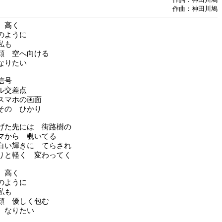
作曲：神田川鳩
 高く
のように
私も
顔 空へ向ける
なりたい
信号
ル交差点
スマホの画面
その ひかり
げた先には 街路樹の
マから 覗いてる
白い輝きに てらされ
りと軽く 変わってく
 高く
のように
私も
顔 優しく包む
 なりたい