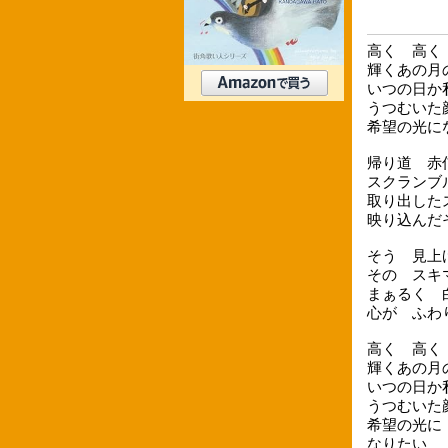
高く 高く
輝くあの月
いつの日か
うつむいた
希望の光に
帰り道 赤
スクランブ
取り出した
映り込んだ
そう 見上
その スキ
まぁるく 
心が ふわ
高く 高く
輝くあの月
いつの日か
うつむいた
希望の光に
なりたい