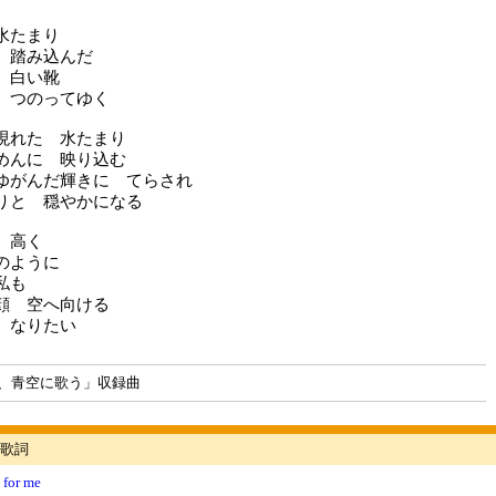
水たまり
 踏み込んだ
 白い靴
 つのってゆく
現れた 水たまり
めんに 映り込む
ゆがんだ輝きに てらされ
りと 穏やかになる
 高く
のように
私も
顔 空へ向ける
 なりたい
、青空に歌う」収録曲
歌詞
 for me