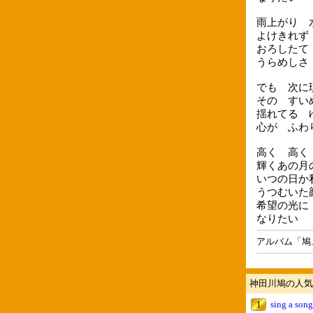
雨上がり 
よけきれず
おろしたて
うらめしさ
でも 次に
その すい
揺れてる 
心が ふわ
高く 高く
輝くあの月
いつの日か
うつむいた
希望の光に
なりたい
アルバム「鳩
神田川鳩の人気
1
sing a song