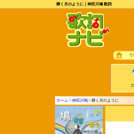
輝く月のように｜神田川鳩 歌詞
ス
ホーム
>
神田川鳩
> 輝く月のように