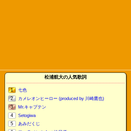
松浦航大の人気歌詞
1
七色
2
カメレオンヒーロー (produced by 川崎鷹也)
3
Mr.キャプテン
4
Setogiwa
5
あみだくじ