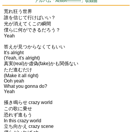
アルバム「Action!!!!!!!!!!!!」収録曲
荒れ狂う世界
誰を信じて行けばいい？
光が消えてくこの瞬間
僕らに何ができるだろう？
Yeah
答えが見つからなくてもいい
It's alright
(Yeah, it's alright)
真実(real)か虚偽(fake)かも関係ない
ただ進むだけ
(Make it all right)
Ooh yeah
What you gonna do?
Yeah
掻き鳴らせ crazy world
この歌に乗せ
恐れず進もう
In this crazy world
立ち向かえ crazy scene