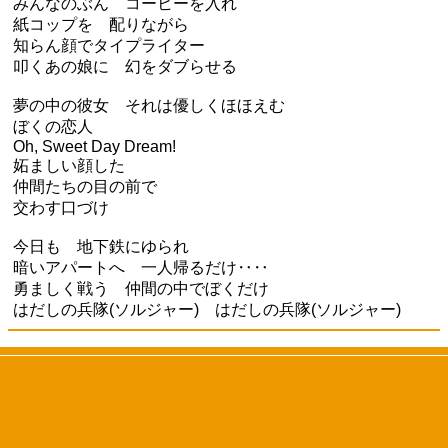
みんなのぶん コーヒーを入れ
紙コップを 配りながら
知らん顔でタイプライター
叩くあの娘に 幻をダブらせる
夢の中の彼女 それは優しくほほえむ
ぼくの恋人
Oh, Sweet Day Dream!
妬ましい顔した
仲間たちの目の前で
交わす口づけ
今日も 地下鉄にゆられ
暗いアパートへ 一人帰るだけ‥‥
勇ましく戦う 仲間の中でぼくだけ
はだしの兵隊(ソルジャー) はだしの兵隊(ソルジャー)