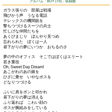
アルバム「BOY (+9)」収録曲
ガラス張りの 部屋は戦場
飛びかう声 うなる電話
テレックスの機関銃を
撃ちつづけるスーツの兵士
忙しげな仲間たちを
あくびまじり ぼんやり見つめ
忘れられた ぼくは一人
昼下がりの夢にいつか おちるのさ
夢の中のオフィス そこではぼくはエリート
若き重役
Oh, Sweet Day Dream!
あこがれのあの娘を
ひざに乗せ いやなボスを
どなりつづける
ふいに肩をポンと叩かれ
昼下がりの夢は消える
ふり返れば こわい顔の
ボスが腕組みをしている