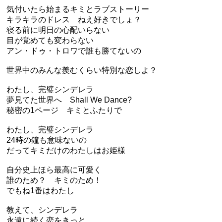
気付いたら始まるキミとラブストーリー
キラキラのドレス ねえ好きでしょ？
寝る前に明日の心配いらない
目が覚めても変わらない
アン・ドゥ・トロワで誰も勝てないの
世界中のみんな羨むくらい特別な恋しよ？
わたし、完璧シンデレラ
夢見てた世界へ Shall We Dance?
秘密の1ページ キミとふたりで
わたし、完璧シンデレラ
24時の鐘も意味ないの
だってキミだけのわたしはお姫様
自分史上ほら最高に可愛く
誰のため？ キミのため！
でもね1番はわたし
教えて、シンデレラ
永遠に続く恋をきっと、、、