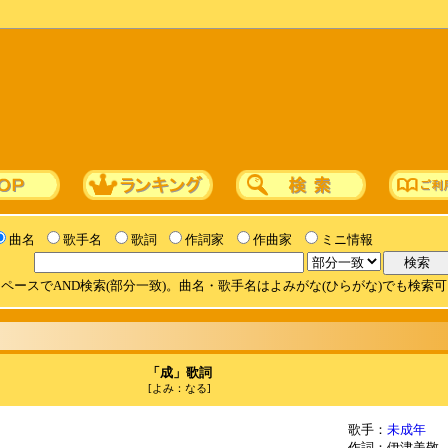
曲名
歌手名
歌詞
作詞家
作曲家
ミニ情報
ペースでAND検索(部分一致)。曲名・歌手名はよみがな(ひらがな)でも検索
「成」歌詞
[よみ：なる]
歌手：
未成年
作詞：伊津美敬