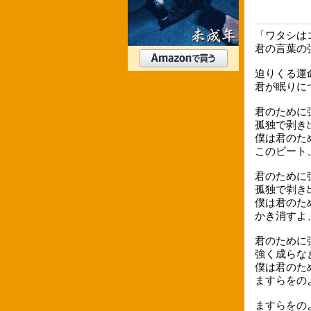
「ワタシは
君の言葉の
迫りくる運
君が眠りに
君のために
孤独で剥き
僕は君のた
このビート
君のために
孤独で剥き
僕は君のた
かき消すよ
君のために
強く成らな
僕は君のた
ますらをの
ますらをの