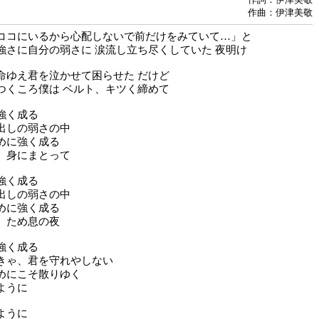
作曲：伊津美敬
ココにいるから心配しないで前だけをみていて…」と
強さに自分の弱さに 涙流し立ち尽くしていた 夜明け
命ゆえ君を泣かせて困らせた だけど
つくころ僕は ベルト、キツく締めて
強く成る
出しの弱さの中
めに強く成る
、身にまとって
強く成る
出しの弱さの中
めに強く成る
、ため息の夜
強く成る
きゃ、君を守れやしない
めにこそ散りゆく
ように
ように