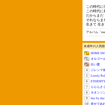
この時代に
この時代に
だからまだ
それならま
生きて 生
アルバム「mas
未成年の人気歌
1
HOME SW
2
オルゴー
3
白い愛
4
ジレンマ
5
Lonely Rol
6
ETERNIT
7
らららさ
8
ネオンソ
9
day by
10
幸せであ