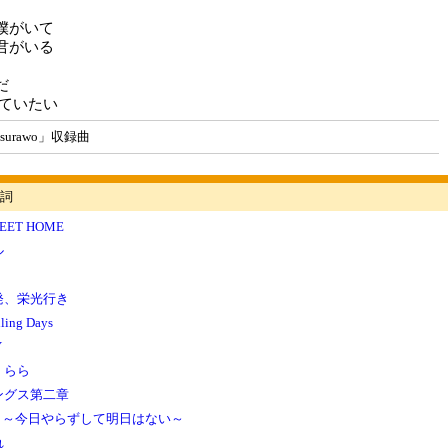
僕がいて
君がいる
だ
きていたい
urawo」収録曲
詞
EET HOME
ル
発、栄光行き
ling Days
Y
くらら
ングス第二章
 day ～今日やらずして明日はない～
れ