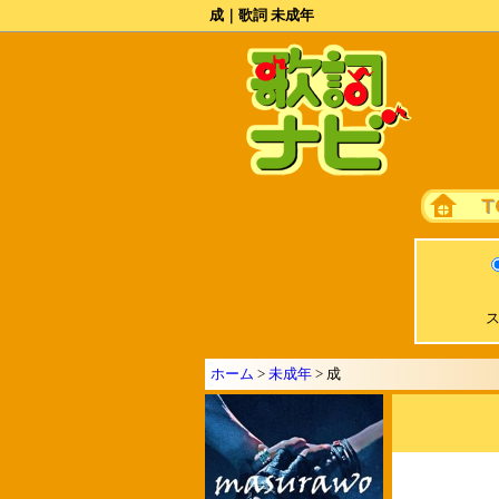
成｜歌詞 未成年
ス
ホーム
>
未成年
> 成