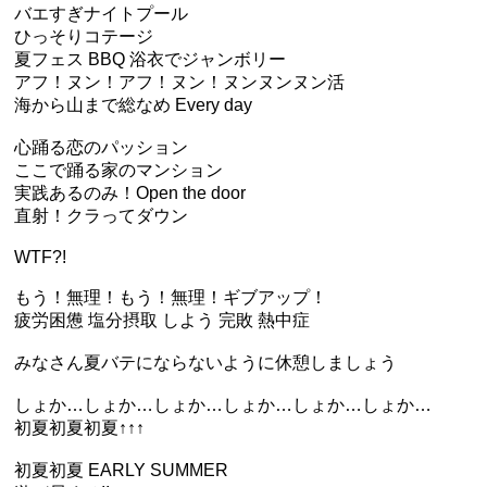
バエすぎナイトプール
ひっそりコテージ
夏フェス BBQ 浴衣でジャンボリー
アフ！ヌン！アフ！ヌン！ヌンヌンヌン活
海から山まで総なめ Every day
心踊る恋のパッション
ここで踊る家のマンション
実践あるのみ！Open the door
直射！クラってダウン
WTF?!
もう！無理！もう！無理！ギブアップ！
疲労困憊 塩分摂取 しよう 完敗 熱中症
みなさん夏バテにならないように休憩しましょう
しょか…しょか…しょか…しょか…しょか…しょか…
初夏初夏初夏↑↑↑
初夏初夏 EARLY SUMMER