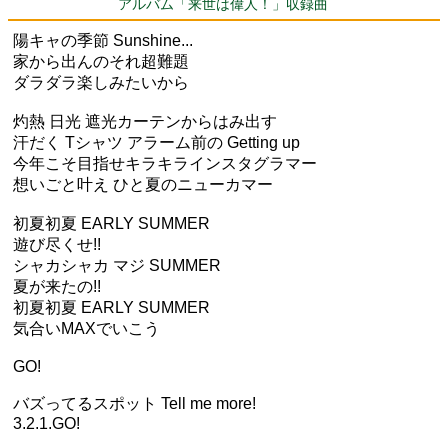
アルバム「来世は偉人！」収録曲
陽キャの季節 Sunshine...
家から出んのそれ超難題
ダラダラ楽しみたいから
灼熱 日光 遮光カーテンからはみ出す
汗だく Tシャツ アラーム前の Getting up
今年こそ目指せキラキラインスタグラマー
想いごと叶え ひと夏のニューカマー
初夏初夏 EARLY SUMMER
遊び尽くせ!!
シャカシャカ マジ SUMMER
夏が来たの!!
初夏初夏 EARLY SUMMER
気合いMAXでいこう
GO!
バズってるスポット Tell me more!
3.2.1.GO!