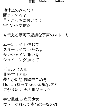
作曲：Matsuri・Hettsu
地球上のみんな！
聞こえてる？
早くこっちにおいでよ！
宇宙から交信☆
今伝える摩訶不思議な宇宙のストーリー
ムーンライト 信じて
スターライズ いたのよ
サンシャイン 想いを
シャイニング 届けて
ビョル ヒカル
非科学リアル
夢とか幻想 侵略中ごめそ
Human 待って Get! 余裕な現状
広がりゆく 天の川ジャック
宇宙最強 超次元少女
ウソ！それって本当の事なの?!