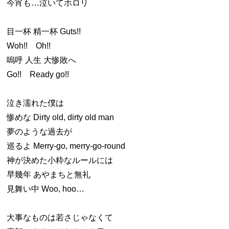
今宵も…泣いてホロリ
目一杯 精一杯 Guts!!
Woh!! Oh!!
嗚呼 人生 大惨敗へ
Go!! Ready go!!
泣き濡れた僕は
惨めな Dirty old, dirty old man
夢のような過去が
巡るよ Merry-go, merry-go-round
神が決めた小粋なルールには
早幾年 あやまちと無礼
見舞い中 Woo, hoo…
大事なものは若さじゃなくて