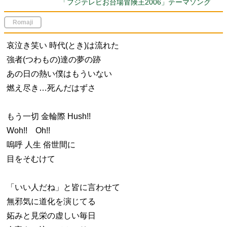
「フジテレビお台場冒険王2006」テーマソング
Romaji
哀泣き笑い 時代(とき)は流れた
強者(つわもの)達の夢の跡
あの日の熱い僕はもういない
燃え尽き…死んだはずさ
もう一切 金輪際 Hush!!
Woh!! Oh!!
嗚呼 人生 俗世間に
目をそむけて
「いい人だね」と皆に言わせて
無邪気に道化を演じてる
妬みと見栄の虚しい毎日