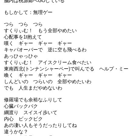
脳内は桃源郷へGOしている
もしかして：無理ゲー
つら つら つら
すくりぃむ！ もう全部やめたい
心配事を1t抱えて
嘆く ギャー ギャー ギャー
キャパオーバーで 逆に空も飛べるわ
あっひゃっひゃ
すくりぃむ！ アイスクリーム食べたい
東南西北(トンナンシャーペー)で叫んでる ヘルプ・ミー
喚く ギャー ギャー ギャー
しんどいの つらいの 全部やめたいわ
でも 人生まだやめないわ
修羅場でも余裕なふりして
心臓バックバク
綱渡り スイスイ歩いて
内心 ビックビク
あの凄い人もそうだったりしてね
違うかな？