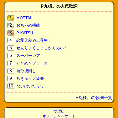
P丸様。の人気歌詞
1
MOTTAI
2
おちゃめ機能
3
P-KATSU
4
恋愛偏差値上昇中！
5
ぜんりょくじょしかくめい！
6
スーパーレア
7
ときめきブローカー
8
自分後回し
9
ちきゅう大爆発
10
ないばいたりてぃ
P丸様。の歌詞一覧
P丸様。
オフィシャルサイト