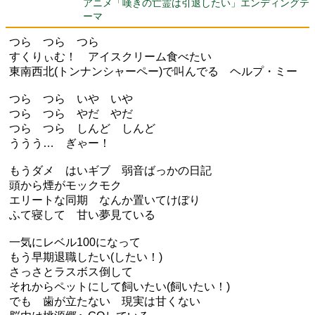
アニメ「嘆きの亡霊は引退したい」エンディングテ
ーマ
つら つら つら
すくりぃむ！ アイスクリーム食べたい
東南西北(トンナンシャーペー)で叫んでる ヘルプ・ミー
つら つら いや いや
つら つら やだ やだ
つら つら しんど しんど
ううう… ぎゃー！
もうダメ はいギブ 弱音ばっかの日記
頭から煙がモックモク
エリートな同期 なんか置いてけぼり
ふて寝して 甘い夢見ている
一気にレベル100になって
もう早期退職したい(したい！)
さっさとラスボス倒して
それからペットにして飼いたい(飼いたい！)
でも 歯が立たない 現実は甘くない