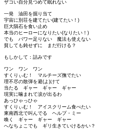
ザコい自分見つめて眠れない
一発 油田を掘り当て
宇宙に別荘を建てたい(建てたい！)
巨大隕石を食い止め
本当のヒーローになりたい(なりたい！)
でも パワー足りない 魔法も使えない
貧しても鈍せずに まだ行ける？
もしかして：詰みです
ワン ワン ワン
すくりぃむ！ マルチーズ撫でたい
理不尽の散弾を避(よ)けて
当たる ギャー ギャー ギャー
現実に噛まれて涙が出るわ
あっひゃっひゃ
すくりぃむ！ アイスクリーム食べたい
東南西北で叫んでる ヘルプ・ミー
喚く ギャー ギャー ギャー
へなちょこでも ギリ生きていけるかい？