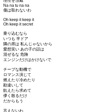
理性を頂戴
Na na tu na na
傷は取れないわ
Oh keep it keep it
Oh keep it secret
乗り込むなら
いつも 半ドア
隣の席は 私んじゃないから
愛想笑い あの子の話は
混ぜるな 危険
エンジンだけはかけないで
チープな動機で
ロマンス演じて
燃えたり冷めたり
勘違いして
飢えたら求めて
儚く散るだけ
だからもう
言えないわ