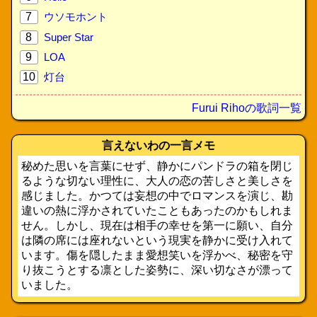
7
ウソモホント
8
Super Star
9
LOA
10
灯台
Furui Rihoの歌詞一覧
言えないわの一言メモ
秘めた思いを言葉にせず、静かにパンドラの箱を閉じ
るような切ない理性に、大人の恋の苦しさと美しさを
感じました。かつては妄想の中でロマンスを演じ、勘
違いの熱に浮かされていたこともあったのかもしれま
せん。しかし、現在は相手の幸せを第一に願い、自分
は隣の席には座れないという現実を静かに受け入れて
います。傷を隠したまま愛想笑いを浮かべ、秘密を守
り抜こうとする凛とした姿勢に、深い切なさが漂って
いました。