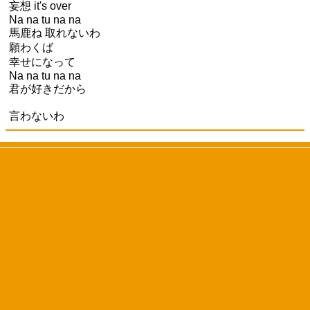
妄想 it's over
Na na tu na na
馬鹿ね 取れないわ
願わくば
幸せになって
Na na tu na na
君が好きだから
言わないわ