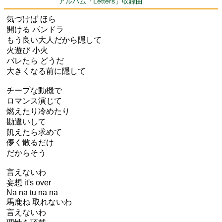
アルバム「Letters」収録曲
気づけば ほら
開ける パンドラ
もう良い大人だから隠して
火遊び 小火
バレたら どうだ
大きくなる前に隠して
チープな動機で
ロマンス演じて
燃えたり冷めたり
勘違いして
飢えたら求めて
儚く散るだけ
だからそう
言えないわ
妄想 it's over
Na na tu na na
馬鹿ね 取れないわ
言えないわ