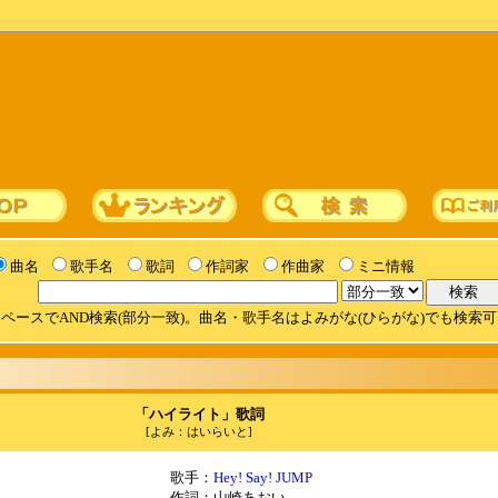
曲名
歌手名
歌詞
作詞家
作曲家
ミニ情報
ペースでAND検索(部分一致)。曲名・歌手名はよみがな(ひらがな)でも検索
「ハイライト」歌詞
[よみ：はいらいと]
歌手：
Hey! Say! JUMP
作詞：山崎あおい