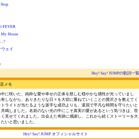
 Stop
☆FEVER
 My House
..?
ナウェイ
y
Hey! Say! JUMPの歌詞一
言メモ
の中に咲いた、純粋な愛や幸せの正体を慈しむ穏やかな感性が光っていまし
共有しながら、ありきたりな日々を大切に重ねていくことの贅沢さを教えてく
ットライトが当たるような派手な成功よりも、退屈で平凡な時間を守りたいと
く共鳴しました。名前のない光の中にこそ真実の愛があるという気づきは、世
しく見せてくれました。出会えた奇跡に感謝し、これから続くストーリーを大
きたいと思いました。
Hey! Say! JUMP オフィシャルサイト