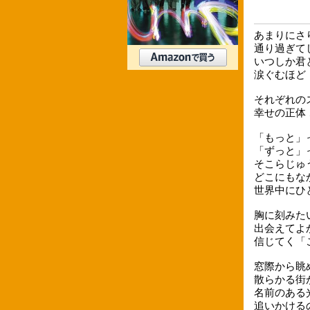
あまりにさ
通り過ぎて
いつしか君
涙ぐむほど
それぞれの
幸せの正体
「もっと」
「ずっと」
そこらじゅ
どこにもなか
世界中にひ
胸に刻みた
出会えてよ
信じてく「
窓際から眺
散らかる街
名前のある
追いかける