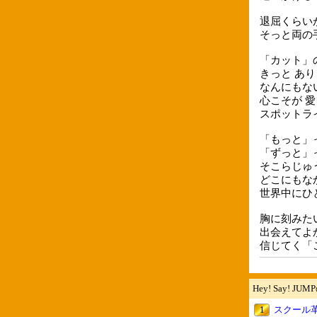
退屈くらい
そっと両の
「カット」
きっと あ
なんにもな
心こそが 
スポットラ
「もっと」
「ずっと」
そこらじゅ
どこにもなか
世界中にひ
胸に刻みた
出会えてよ
信じてく「
Hey! Say! J
1
スクール