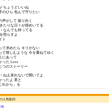
が ちょうどいいね
手のひら 包んで守りたい
の声がして 振り向く
りきたりな日々が煌めいてる
い なんでも持ってる
愛を照らすよ
イト
って求めたら キリがない
って惜しむような 今を重ねてゆく
うにあって
った Love
とつのストーリー
い ねえ呆れないで聞いてよ
かったよ 君と
これから」を
UMPの人気歌詞
革命