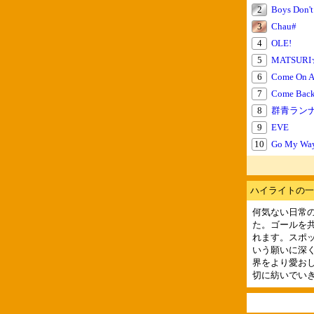
2
Boys Don't
3
Chau#
4
OLE!
5
MATSURI
6
Come On A
7
Come Back.
8
群青ラン
9
EVE
10
Go My Wa
ハイライトの一
何気ない日常
た。ゴールを
れます。スポ
いう願いに深
界をより愛お
切に紡いでい