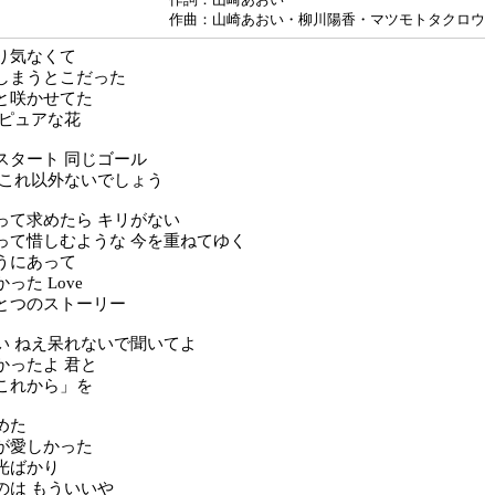
作曲：山崎あおい・柳川陽香・マツモトタクロウ
り気なくて
しまうとこだった
と咲かせてた
 ピュアな花
スタート 同じゴール
 これ以外ないでしょう
って求めたら キリがない
って惜しむような 今を重ねてゆく
うにあって
った Love
とつのストーリー
い ねえ呆れないで聞いてよ
かったよ 君と
これから」を
めた
が愛しかった
光ばかり
のは もういいや