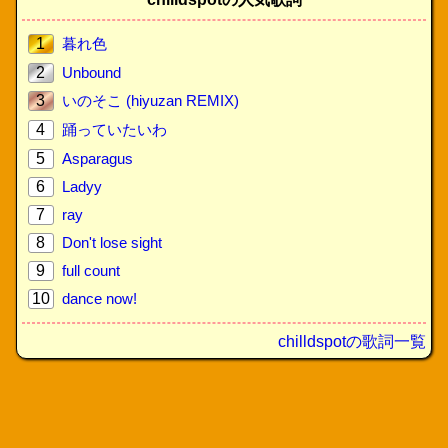
1
暮れ色
2
Unbound
3
いのそこ (hiyuzan REMIX)
4
踊っていたいわ
5
Asparagus
6
Ladyy
7
ray
8
Don't lose sight
9
full count
10
dance now!
chilldspotの歌詞一覧