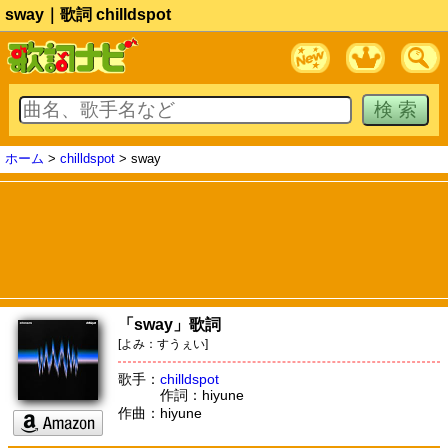
sway｜歌詞 chilldspot
ホーム
>
chilldspot
> sway
「sway」歌詞
[よみ：すうぇい]
歌手：
chilldspot
作詞：hiyune
作曲：hiyune