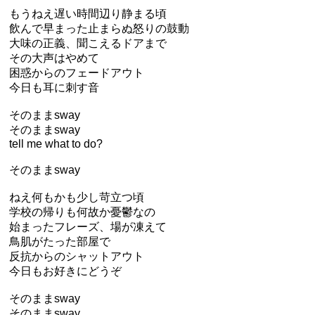
もうねえ遅い時間辺り静まる頃
飲んで早まった止まらぬ怒りの鼓動
大味の正義、聞こえるドアまで
その大声はやめて
困惑からのフェードアウト
今日も耳に刺す音
そのままsway
そのままsway
tell me what to do?
そのままsway
ねえ何もかも少し苛立つ頃
学校の帰りも何故か憂鬱なの
始まったフレーズ、場が凍えて
鳥肌がたった部屋で
反抗からのシャットアウト
今日もお好きにどうぞ
そのままsway
そのままsway