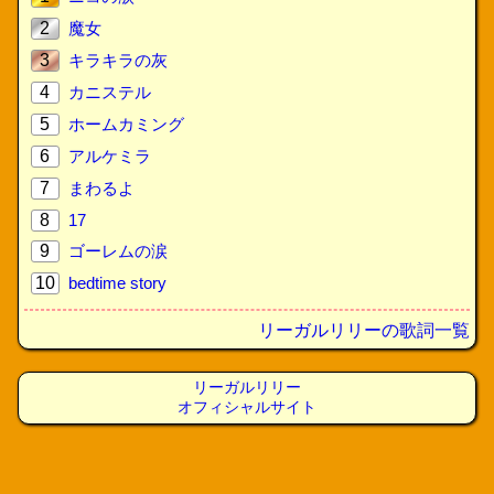
2
魔女
3
キラキラの灰
4
カニステル
5
ホームカミング
6
アルケミラ
7
まわるよ
8
17
9
ゴーレムの涙
10
bedtime story
リーガルリリーの歌詞一覧
リーガルリリー
オフィシャルサイト